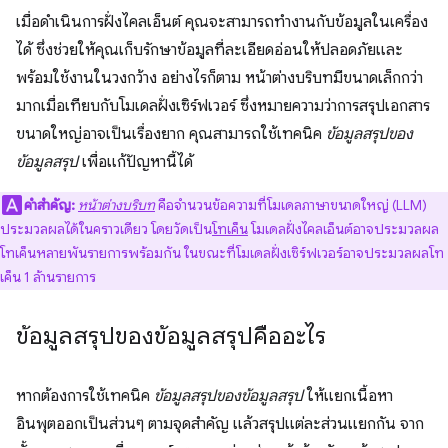
เมื่อดำเนินการฝั่งไคลเอ็นต์ คุณจะสามารถทำงานกับข้อมูลในเครื่อง
ได้ ซึ่งช่วยให้คุณเก็บรักษาข้อมูลที่ละเอียดอ่อนให้ปลอดภัยและ
พร้อมใช้งานในวงกว้าง อย่างไรก็ตาม หน้าต่างบริบทมีขนาดเล็กกว่า
มากเมื่อเทียบกับโมเดลฝั่งเซิร์ฟเวอร์ ซึ่งหมายความว่าการสรุปเอกสาร
ขนาดใหญ่อาจเป็นเรื่องยาก คุณสามารถใช้เทคนิค
ข้อมูลสรุปของ
ข้อมูลสรุป
เพื่อแก้ปัญหานี้ได้
คำสำคัญ:
หน้าต่างบริบท
คือจำนวนข้อความที่โมเดลภาษาขนาดใหญ่ (LLM)
ประมวลผลได้ในคราวเดียว โดยวัดเป็น
โทเค็น
โมเดลฝั่งไคลเอ็นต์อาจประมวลผล
โทเค็นหลายพันรายการพร้อมกัน ในขณะที่โมเดลฝั่งเซิร์ฟเวอร์อาจประมวลผลโท
เค็น 1 ล้านรายการ
ข้อมูลสรุปของข้อมูลสรุปคืออะไร
หากต้องการใช้เทคนิค
ข้อมูลสรุปของข้อมูลสรุป
ให้แยกเนื้อหา
อินพุตออกเป็นส่วนๆ ตามจุดสำคัญ แล้วสรุปแต่ละส่วนแยกกัน จาก