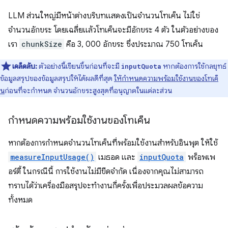
LLM ส่วนใหญ่มีหน้าต่างบริบทแสดงเป็นจำนวนโทเค็น ไม่ใช่
จำนวนอักขระ โดยเฉลี่ยแล้วโทเค็นจะมีอักขระ 4 ตัว ในตัวอย่างของ
เรา
chunkSize
คือ 3, 000 อักขระ ซึ่งประมาณ 750 โทเค็น
เคล็ดลับ:
ตัวอย่างนี้เขียนขึ้นก่อนที่จะมี
หากต้องการใช้กลยุทธ์
inputQuota
ข้อมูลสรุปของข้อมูลสรุปให้ได้ผลดีที่สุด
ให้กำหนดความพร้อมใช้งานของโทเค็
น
ก่อนที่จะกำหนด จำนวนอักขระสูงสุดที่อนุญาตในแต่ละส่วน
กำหนดความพร้อมใช้งานของโทเค็น
หากต้องการกำหนดจำนวนโทเค็นที่พร้อมใช้งานสำหรับอินพุต ให้ใช้
measureInputUsage()
เมธอด และ
inputQuota
พร็อพเพ
อร์ตี้ ในกรณีนี้ การใช้งานไม่มีขีดจำกัด เนื่องจากคุณไม่สามารถ
ทราบได้ว่าเครื่องมือสรุปจะทำงานกี่ครั้งเพื่อประมวลผลข้อความ
ทั้งหมด