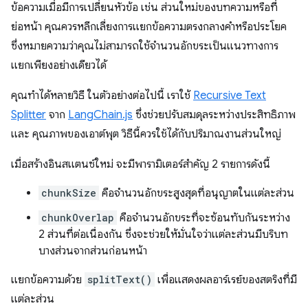
ข้อความเมื่อมีการเปลี่ยนหัวข้อ เช่น ส่วนใหม่ของบทความหรือที่
ย่อหน้า คุณควรหลีกเลี่ยงการแยกข้อความตรงกลางคำหรือประโยค
ซึ่งหมายความว่าคุณไม่สามารถใช้จำนวนอักขระเป็นแนวทางการ
แยกเพียงอย่างเดียวได้
คุณทำได้หลายวิธี ในตัวอย่างต่อไปนี้ เราใช้
Recursive Text
Splitter
จาก
LangChain.js
ซึ่งช่วยปรับสมดุลระหว่างประสิทธิภาพ
และ คุณภาพของเอาต์พุต วิธีนี้ควรใช้ได้กับปริมาณงานส่วนใหญ่
เมื่อสร้างอินสแตนซ์ใหม่ จะมีพารามิเตอร์สำคัญ 2 รายการดังนี้
chunkSize
คือจำนวนอักขระสูงสุดที่อนุญาตในแต่ละส่วน
chunkOverlap
คือจำนวนอักขระที่จะซ้อนทับกันระหว่าง
2 ส่วนที่ต่อเนื่องกัน ซึ่งจะช่วยให้มั่นใจว่าแต่ละส่วนมีบริบท
บางส่วนจากส่วนก่อนหน้า
แยกข้อความด้วย
splitText()
เพื่อแสดงผลอาร์เรย์ของสตริงที่มี
แต่ละส่วน