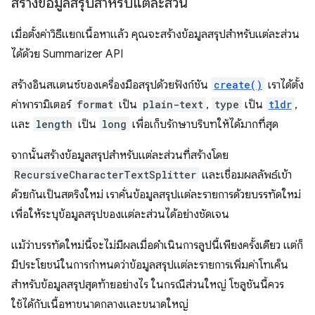
สร้างข้อมูลสรุปสำหรับแต่ละส่วน
เมื่อตั้งค่าวิธีแยกเนื้อหาแล้ว คุณจะสร้างข้อมูลสรุปสำหรับแต่ละส่วน
ได้ด้วย Summarizer API
สร้างอินสแตนซ์ของเครื่องมือสรุปด้วยฟังก์ชัน
create()
เราได้ตั้ง
ค่าพารามิเตอร์
format
เป็น
plain-text
,
type
เป็น
tldr
,
และ
length
เป็น
long
เพื่อเก็บรักษาบริบทให้ได้มากที่สุด
จากนั้นสร้างข้อมูลสรุปสำหรับแต่ละส่วนที่สร้างโดย
RecursiveCharacterTextSplitter
และเชื่อมผลลัพธ์เข้า
ด้วยกันเป็นสตริงใหม่ เราคั่นข้อมูลสรุปแต่ละรายการด้วยบรรทัดใหม่
เพื่อให้ระบุข้อมูลสรุปของแต่ละส่วนได้อย่างชัดเจน
แม้ว่าบรรทัดใหม่นี้จะไม่มีผลเมื่อดำเนินการลูปนี้เพียงครั้งเดียว แต่ก็
มีประโยชน์ในการกำหนดว่าข้อมูลสรุปแต่ละรายการเพิ่มค่าโทเค็น
สำหรับข้อมูลสรุปสุดท้ายอย่างไร ในกรณีส่วนใหญ่ โซลูชันนี้ควร
ใช้ได้กับเนื้อหาขนาดกลางและขนาดใหญ่