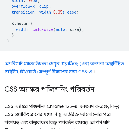
width
:
80
px
;
overflow-x
:
clip
;
transition
:
width
0.35
s
ease
;
&
:hover
{
width
:
calc-size
(
auto
,
size
);
}
}
অ্যানিমেট থেকে উচ্চতা দেখুন: স্বয়ংক্রিয়; (এবং অন্যান্য অন্তর্নিহিত
সাইজিং কীওয়ার্ড) সম্পূর্ণ বিবরণের জন্য CSS-এ
।
CSS অ্যাঙ্কর পজিশনিং পরিবর্তন
CSS অ্যাঙ্কর পজিশনিং Chrome 125-এ অবতরণ করেছে, কিন্তু
CSS ওয়ার্কিং গ্রুপের মধ্যে কিছু অতিরিক্ত আলোচনার পরে,
বিশেষত্ব এবং বাস্তবায়নে কিছু পরিবর্তন রয়েছে। আপনি যদি