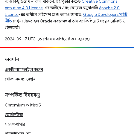
অন্য কিছু উল্লেখ না করা থাকলে, এই পৃষ্ঠার কন্টেন্ট
Creative Commons
Attribution 4.0 License
-এর অধীনে এবং কোডের নমুনাগুলি
Apache 2.0
License
-এর অধীনে লাইসেন্স প্রাপ্ত। আরও জানতে,
Google Developers সাইট
নীতি
দেখুন। Java হল Oracle এবং/অথবা তার অ্যাফিলিয়েট সংস্থার রেজিস্টার্ড
ট্রেডমার্ক।
2024-09-17 UTC-তে শেষবার আপডেট করা হয়েছে।
অবদান
একটি বাগ ফাইল করুন
খোলা সমস্যা দেখুন
সম্পর্কিত বিষয়বস্তু
Chromium আপডেট
কেস স্টাডিজ
সংরক্ষণাগার
পডকাস্ট এবং শো