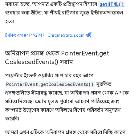
সরানো হচ্ছে, আপনার একটি প্রতিস্থাপন হিসাবে
getHTML()
ব্যবহার করা উচিত, যা শীঘ্রই ব্রাউজার জুড়ে ইন্টারঅপারেবল
হবে।
ট্র্যাকিং বাগ #41492947
|
ChromeStatus.com এন্ট্রি
অনিরাপদ প্রসঙ্গ থেকে Pointer
Event
.
get
Coalesced
Events(
) সরান
পয়েন্টার ইভেন্ট ওয়ার্কিং গ্রুপ চার বছর আগে
PointerEvent.getCoalescedEvents()
সুরক্ষিত
প্রসঙ্গগুলিতে সীমাবদ্ধ করেছে, যা অনিরাপদ প্রসঙ্গ থেকে APIকে
সরিয়ে দিয়েছে। ক্রোম মূলত পুরানো আচরণ পাঠিয়েছে এবং
কম্প্যাট উদ্বেগের কারণে অবিলম্বে বিশেষ পরিবর্তন অনুসরণ
করেনি।
আমরা এখন এটিকে অনিরাপদ প্রসঙ্গ থেকে সরিয়ে দিচ্ছি কারণ