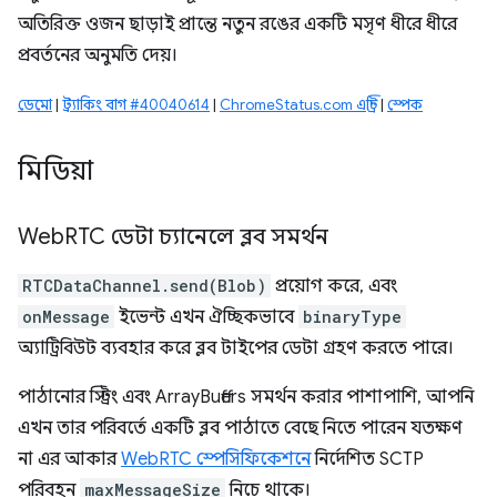
অতিরিক্ত ওজন ছাড়াই প্রান্তে নতুন রঙের একটি মসৃণ ধীরে ধীরে
প্রবর্তনের অনুমতি দেয়।
ডেমো
|
ট্র্যাকিং বাগ #40040614
|
ChromeStatus.com এন্ট্রি
|
স্পেক
মিডিয়া
Web
RTC ডেটা চ্যানেলে ব্লব সমর্থন
RTCDataChannel.send(Blob)
প্রয়োগ করে, এবং
onMessage
ইভেন্ট এখন ঐচ্ছিকভাবে
binaryType
অ্যাট্রিবিউট ব্যবহার করে ব্লব টাইপের ডেটা গ্রহণ করতে পারে।
পাঠানোর স্ট্রিং এবং ArrayBuffers সমর্থন করার পাশাপাশি, আপনি
এখন তার পরিবর্তে একটি ব্লব পাঠাতে বেছে নিতে পারেন যতক্ষণ
না এর আকার
WebRTC স্পেসিফিকেশনে
নির্দেশিত SCTP
পরিবহন
maxMessageSize
নিচে থাকে।