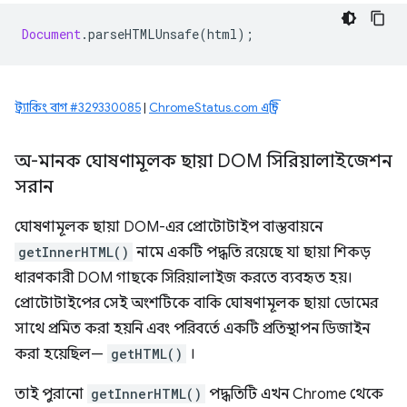
Document
.
parseHTMLUnsafe
(
html
);
ট্র্যাকিং বাগ #329330085
|
ChromeStatus.com এন্ট্রি
অ-মানক ঘোষণামূলক ছায়া DOM সিরিয়ালাইজেশন
সরান
ঘোষণামূলক ছায়া DOM-এর প্রোটোটাইপ বাস্তবায়নে
getInnerHTML()
নামে একটি পদ্ধতি রয়েছে যা ছায়া শিকড়
ধারণকারী DOM গাছকে সিরিয়ালাইজ করতে ব্যবহৃত হয়।
প্রোটোটাইপের সেই অংশটিকে বাকি ঘোষণামূলক ছায়া ডোমের
সাথে প্রমিত করা হয়নি এবং পরিবর্তে একটি প্রতিস্থাপন ডিজাইন
করা হয়েছিল—
getHTML()
।
তাই পুরানো
getInnerHTML()
পদ্ধতিটি এখন Chrome থেকে