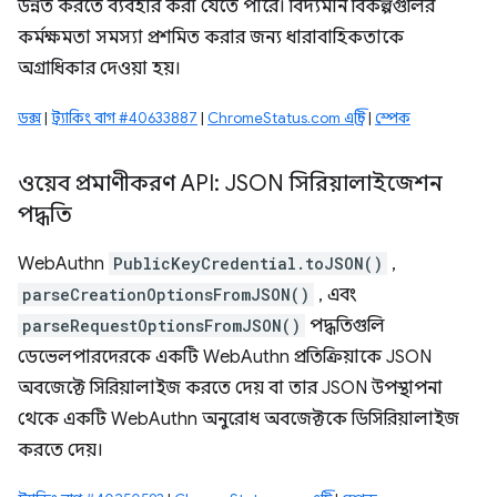
উন্নত করতে ব্যবহার করা যেতে পারে। বিদ্যমান বিকল্পগুলির
কর্মক্ষমতা সমস্যা প্রশমিত করার জন্য ধারাবাহিকতাকে
অগ্রাধিকার দেওয়া হয়।
ডক্স
|
ট্র্যাকিং বাগ #40633887
|
ChromeStatus.com এন্ট্রি
|
স্পেক
ওয়েব প্রমাণীকরণ API: JSON সিরিয়ালাইজেশন
পদ্ধতি
WebAuthn
PublicKeyCredential.toJSON()
,
parseCreationOptionsFromJSON()
, এবং
parseRequestOptionsFromJSON()
পদ্ধতিগুলি
ডেভেলপারদেরকে একটি WebAuthn প্রতিক্রিয়াকে JSON
অবজেক্টে সিরিয়ালাইজ করতে দেয় বা তার JSON উপস্থাপনা
থেকে একটি WebAuthn অনুরোধ অবজেক্টকে ডিসিরিয়ালাইজ
করতে দেয়।