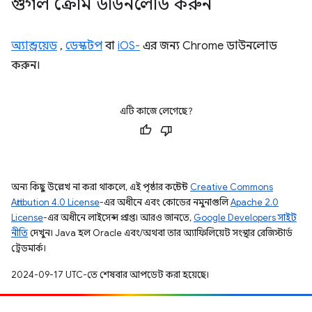
গুগল ক্রোম ডাউনলোড করুন
অ্যান্ড্রয়েড
,
ডেস্কটপ
বা
iOS-
এর জন্য Chrome ডাউনলোড
করুন।
এটি কাজে লেগেছে?
অন্য কিছু উল্লেখ না করা থাকলে, এই পৃষ্ঠার কন্টেন্ট
Creative Commons
Attribution 4.0 License
-এর অধীনে এবং কোডের নমুনাগুলি
Apache 2.0
License
-এর অধীনে লাইসেন্স প্রাপ্ত। আরও জানতে,
Google Developers সাইট
নীতি
দেখুন। Java হল Oracle এবং/অথবা তার অ্যাফিলিয়েট সংস্থার রেজিস্টার্ড
ট্রেডমার্ক।
2024-09-17 UTC-তে শেষবার আপডেট করা হয়েছে।