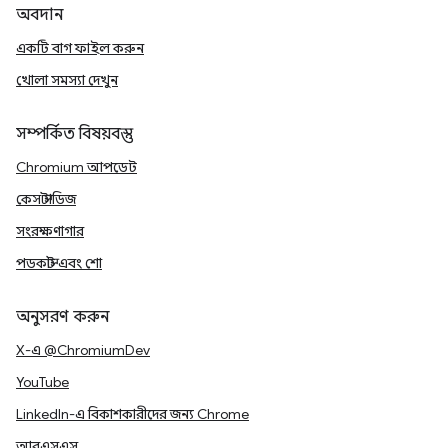
অবদান
একটি বাগ ফাইল করুন
খোলা সমস্যা দেখুন
সম্পর্কিত বিষয়বস্তু
Chromium আপডেট
কেস স্টাডিজ
সংরক্ষণাগার
পডকাস্ট এবং শো
অনুসরণ করুন
X-এ @ChromiumDev
YouTube
LinkedIn-এ বিকাশকারীদের জন্য Chrome
আরএসএস