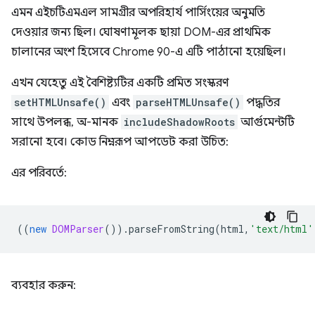
এমন এইচটিএমএল সামগ্রীর অপরিহার্য পার্সিংয়ের অনুমতি
দেওয়ার জন্য ছিল। ঘোষণামূলক ছায়া DOM-এর প্রাথমিক
চালানের অংশ হিসেবে Chrome 90-এ এটি পাঠানো হয়েছিল।
এখন যেহেতু এই বৈশিষ্ট্যটির একটি প্রমিত সংস্করণ
setHTMLUnsafe()
এবং
parseHTMLUnsafe()
পদ্ধতির
সাথে উপলব্ধ, অ-মানক
includeShadowRoots
আর্গুমেন্টটি
সরানো হবে। কোড নিম্নরূপ আপডেট করা উচিত:
এর পরিবর্তে:
((
new
DOMParser
()).
parseFromString
(
html
,
'text/html'
ব্যবহার করুন: