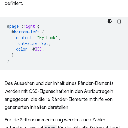
definiert.
@
page
:
right
{
@
bottom-left
{
content
:
"My book"
;
font-size
:
9pt
;
color
:
#
333
;
}
}
Das Aussehen und der Inhalt eines Ränder-Elements
werden mit CSS-Eigenschaften in den Attributregeln
angegeben, die die 16 Ränder-Elemente mithilfe von
generierten Inhalten darstellen.
Für die Seitennummerierung werden auch Zähler
unterstützt, wobei
page
für die aktuelle Seitenzahl und