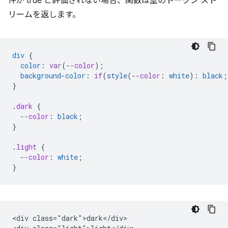
件が true と評価されない場合、関数は空のトークン スト
リームを返します。
div
{
color
:
var
(
--color
);
background-color
:
if
(
style
(
--color
:
white
)
:
black
;
}
.
dark
{
--color
:
black
;
}
.
light
{
--color
:
white
;
}
<div class="dark">dark</div>
