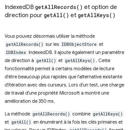
Indexed
DB
get
All
Records(
)
et option de
direction pour
get
All(
)
et
get
All
Keys(
)
Vous pouvez désormais utiliser la méthode
getAllRecords()
sur les
IDBObjectStore
et
IDBIndex
IndexedDB. Il ajoute également un paramètre
de direction à
getAll()
et
getAllKeys()
. Cette
fonctionnalité permet à certains modèles de lecture
d'être beaucoup plus rapides que l'alternative existante
d'itération avec des curseurs. Lors d'un test, une charge
de travail d'une propriété Microsoft a montré une
amélioration de 350 ms.
La méthode
getAllRecords()
combine
getAllKeys()
et
getAll()
en énumérant à la fois les clés primaires et