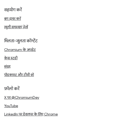
सहयोग करें
बग दायर करें
खुली समस्याएं देखें
मिलता-जुलता कॉन्टेंट
Chromium के अपडेट
केस स्टडी
संग्रह
पॉडकास्ट और टीवी शो
फ़ॉलो करें
X पर @ChromiumDev
YouTube
LinkedIn पर डेवलपर के लिए Chrome