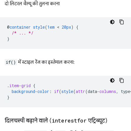
दो लिटरल वैल्यू की तुलना करना
@
container
style
(
1em
 < 
20px
)
{
/* ... */
}
if()
में स्टाइल रेंज का इस्तेमाल करना:
.
item-grid
{
background-color
:
if
(
style
(
attr
(
data
-columns
,
type
}
दिलचस्पी बढ़ाने वाले (
interestfor
एट्रिब्यूट)