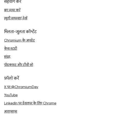
सहयोग करें
बग दायर करें
खुली समस्याएं देखें
मिलता-जुलता कॉन्टेंट
Chromium के अपडेट
केस स्टडी
संग्रह
पॉडकास्ट और टीवी शो
फ़ॉलो करें
X पर @ChromiumDev
YouTube
LinkedIn पर डेवलपर के लिए Chrome
आरएसएस