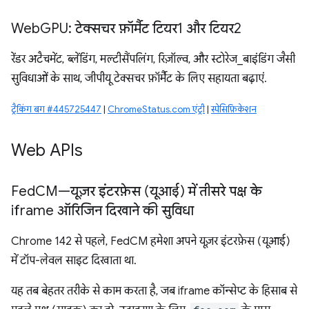
Web
GPU: टेक्सचर फ़ॉर्मैट टियर1 और टियर2
रेंडर अटैचमेंट, ब्लेंडिंग, मल्टीसैंपलिंग, रिज़ॉल्व, और स्टोरेज_बाइंडिंग जैसी
सुविधाओं के साथ, जीपीयू टेक्सचर फ़ॉर्मैट के लिए सहायता बढ़ाएं.
ट्रैकिंग बग #445725447
|
ChromeStatus.com एंट्री
|
स्पेसिफ़िकेशन
Web APIs
Fed
CM—यूज़र इंटरफ़ेस (यूआई) में तीसरे पक्ष के
iframe ऑरिजिन दिखाने की सुविधा
Chrome 142 से पहले, FedCM हमेशा अपने यूज़र इंटरफ़ेस (यूआई)
में टॉप-लेवल साइट दिखाता था.
यह तब बेहतर तरीके से काम करता है, जब iframe कॉन्सेप्ट के हिसाब से