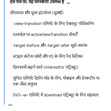
इस पेज पर, यह जानकारी उपलब्ध है
सीएसएस और यूज़र इंटरफ़ेस (यूआई)
::view-transition एलिमेंट के लिए ऐब्सलूट पोज़िशनिंग
दस्तावेज़ पर activeViewTransition प्रॉपर्टी
:target-before और :target-after सूडो-क्लास
स्टाइल कंटेनर क्वेरी और if() के लिए रेंज सिंटैक्स
दिलचस्पी बढ़ाने वाले (interestfor एट्रिब्यूट)
चुनिंदा एलिमेंट रेंडरिंग मोड के लिए, मोबाइल और डेस्कटॉप पर
एक जैसा अनुभव
SVG <a> एलिमेंट में download एट्रिब्यूट के लिए सहायता