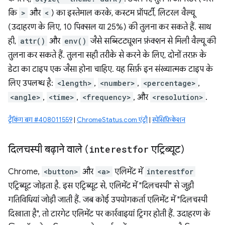
कि
>
और
<
) का इस्तेमाल करके, कस्टम प्रॉपर्टी, लिटरल वैल्यू
(उदाहरण के लिए, 10 पिक्सल या 25%) की तुलना कर सकते हैं. साथ
ही,
attr()
और
env()
जैसे सब्स्टिट्यूशन फ़ंक्शन से मिली वैल्यू की
तुलना कर सकते हैं. तुलना सही तरीके से करने के लिए, दोनों तरफ़ के
डेटा का टाइप एक जैसा होना चाहिए. यह सिर्फ़ इन संख्यात्मक टाइप के
लिए उपलब्ध है:
<length>
,
<number>
,
<percentage>
,
<angle>
,
<time>
,
<frequency>
, और
<resolution>
.
ट्रैकिंग बग #408011559
|
ChromeStatus.com एंट्री
|
स्पेसिफ़िकेशन
दिलचस्पी बढ़ाने वाले (
interestfor
एट्रिब्यूट)
Chrome,
<button>
और
<a>
एलिमेंट में
interestfor
एट्रिब्यूट जोड़ता है. इस एट्रिब्यूट से, एलिमेंट में "दिलचस्पी" से जुड़ी
गतिविधियां जोड़ी जाती हैं. जब कोई उपयोगकर्ता एलिमेंट में "दिलचस्पी
दिखाता है", तो टारगेट एलिमेंट पर कार्रवाइयां ट्रिगर होती हैं. उदाहरण के