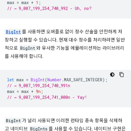
max
=
max
+
1
;
// → 9_007_199_254_740_992 - Uh, no?
BigInt
를 사용하면 오버플로 없이 정수 산술을 안전하게 저
장하고 실행할 수 있습니다. 현재 대수 정수를 처리하려면 일반
적으로
BigInt
와 유사한 기능을 에뮬레이션하는 라이브러리
를 사용해야 합니다.
let
max
=
BigInt
(
Number
.
MAX_SAFE_INTEGER
);
// → 9_007_199_254_740_991n
max
=
max
+
9n
;
// → 9_007_199_254_741_000n - Yay!
BigInt
가 널리 사용되면 이러한 런타임 종속 항목을 삭제하
고 네이티브
BigInts
를 사용할 수 있습니다. 네이티브 구현은