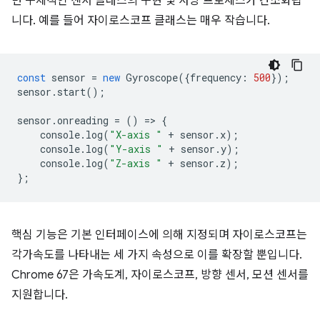
면 구체적인 센서 클래스의 구현 및 사양 프로세스가 간소화됩
니다. 예를 들어 자이로스코프 클래스는 매우 작습니다.
const
sensor
=
new
Gyroscope
({
frequency
:
500
});
sensor
.
start
();
sensor
.
onreading
=
()
=
>
{
console
.
log
(
"X-axis "
+
sensor
.
x
);
console
.
log
(
"Y-axis "
+
sensor
.
y
);
console
.
log
(
"Z-axis "
+
sensor
.
z
);
};
핵심 기능은 기본 인터페이스에 의해 지정되며 자이로스코프는
각가속도를 나타내는 세 가지 속성으로 이를 확장할 뿐입니다.
Chrome 67은 가속도계, 자이로스코프, 방향 센서, 모션 센서를
지원합니다.