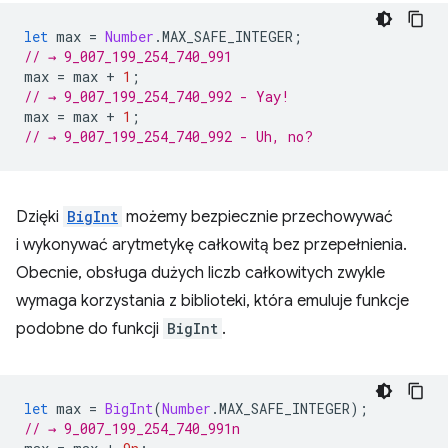
let
max
=
Number
.
MAX_SAFE_INTEGER
;
// → 9_007_199_254_740_991
max
=
max
+
1
;
// → 9_007_199_254_740_992 - Yay!
max
=
max
+
1
;
// → 9_007_199_254_740_992 - Uh, no?
Dzięki
BigInt
możemy bezpiecznie przechowywać
i wykonywać arytmetykę całkowitą bez przepełnienia.
Obecnie, obsługa dużych liczb całkowitych zwykle
wymaga korzystania z biblioteki, która emuluje funkcje
podobne do funkcji
BigInt
.
let
max
=
BigInt
(
Number
.
MAX_SAFE_INTEGER
);
// → 9_007_199_254_740_991n