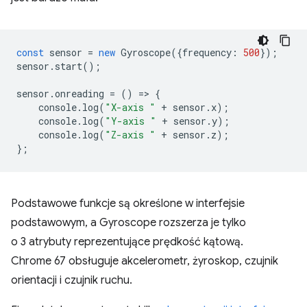
const
sensor
=
new
Gyroscope
({
frequency
:
500
});
sensor
.
start
();
sensor
.
onreading
=
()
=
>
{
console
.
log
(
"X-axis "
+
sensor
.
x
);
console
.
log
(
"Y-axis "
+
sensor
.
y
);
console
.
log
(
"Z-axis "
+
sensor
.
z
);
};
Podstawowe funkcje są określone w interfejsie
podstawowym, a Gyroscope rozszerza je tylko
o 3 atrybuty reprezentujące prędkość kątową.
Chrome 67 obsługuje akcelerometr, żyroskop, czujnik
orientacji i czujnik ruchu.