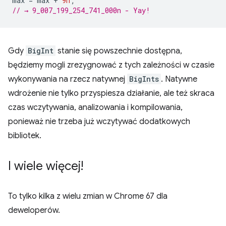
max
=
max
+
9n
;
// → 9_007_199_254_741_000n - Yay!
Gdy
BigInt
stanie się powszechnie dostępna,
będziemy mogli zrezygnować z tych zależności w czasie
wykonywania na rzecz natywnej
BigInts
. Natywne
wdrożenie nie tylko przyspiesza działanie, ale też skraca
czas wczytywania, analizowania i kompilowania,
ponieważ nie trzeba już wczytywać dodatkowych
bibliotek.
I wiele więcej!
To tylko kilka z wielu zmian w Chrome 67 dla
deweloperów.