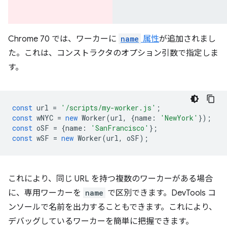
Chrome 70 では、ワーカーに
name
属性
が追加されまし
た。これは、コンストラクタのオプション引数で指定しま
す。
const
url
=
'/scripts/my-worker.js'
;
const
wNYC
=
new
Worker
(
url
,
{
name
:
'NewYork'
});
const
oSF
=
{
name
:
'SanFrancisco'
};
const
wSF
=
new
Worker
(
url
,
oSF
);
これにより、同じ URL を持つ複数のワーカーがある場合
に、専用ワーカーを
name
で区別できます。DevTools コ
ンソールで名前を出力することもできます。これにより、
デバッグしているワーカーを簡単に把握できます。