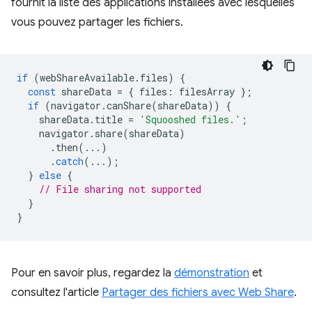
fournit la liste des applications installées avec lesquelles
vous pouvez partager les fichiers.
if
(
webShareAvailable
.
files
)
{
const
shareData
=
{
files
:
filesArray
};
if
(
navigator
.
canShare
(
shareData
))
{
shareData
.
title
=
'Squooshed files.'
;
navigator
.
share
(
shareData
)
.
then
(...)
.
catch
(...);
}
else
{
// File sharing not supported
}
}
Pour en savoir plus, regardez la
démonstration
et
consultez l'article
Partager des fichiers avec Web Share
.