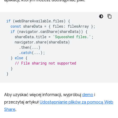
aplikacji, którym możesz udostępniać pliki.
if
(
webShareAvailable
.
files
)
{
const
shareData
=
{
files
:
filesArray
};
if
(
navigator
.
canShare
(
shareData
))
{
shareData
.
title
=
'Squooshed files.'
;
navigator
.
share
(
shareData
)
.
then
(...)
.
catch
(...);
}
else
{
// File sharing not supported
}
}
Aby uzyskać więcej informacji, wypróbuj
demo
i
przeczytaj artykuł
Udostępnianie plików za pomocą Web
Share
.