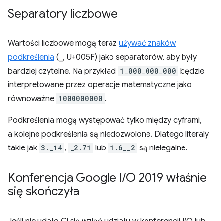
Separatory liczbowe
Wartości liczbowe mogą teraz
używać znaków
podkreślenia
(_, U+005F) jako separatorów, aby były
bardziej czytelne. Na przykład
1_000_000_000
będzie
interpretowane przez operacje matematyczne jako
równoważne
1000000000
.
Podkreślenia mogą występować tylko między cyframi,
a kolejne podkreślenia są niedozwolone. Dlatego literaly
takie jak
3._14
,
_2.71
lub
1.6__2
są nielegalne.
Konferencja Google I
/
O 2019 właśnie
się skończyła