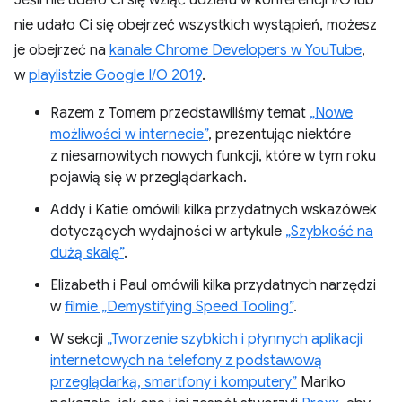
Jeśli nie udało Ci się wziąć udziału w konferencji I/O lub
nie udało Ci się obejrzeć wszystkich wystąpień, możesz
je obejrzeć na
kanale Chrome Developers w YouTube
,
w
playlistzie Google I/O 2019
.
Razem z Tomem przedstawiliśmy temat
„Nowe
możliwości w internecie”
, prezentując niektóre
z niesamowitych nowych funkcji, które w tym roku
pojawią się w przeglądarkach.
Addy i Katie omówili kilka przydatnych wskazówek
dotyczących wydajności w artykule
„Szybkość na
dużą skalę”
.
Elizabeth i Paul omówili kilka przydatnych narzędzi
w
filmie „Demystifying Speed Tooling”
.
W sekcji
„Tworzenie szybkich i płynnych aplikacji
internetowych na telefony z podstawową
przeglądarką, smartfony i komputery”
Mariko