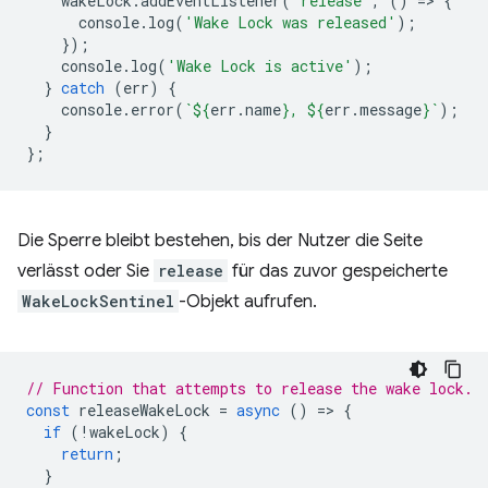
wakeLock
.
addEventListener
(
'release'
,
()
=
>
{
console
.
log
(
'Wake Lock was released'
);
});
console
.
log
(
'Wake Lock is active'
);
}
catch
(
err
)
{
console
.
error
(
`
${
err
.
name
}
, 
${
err
.
message
}
`
);
}
};
Die Sperre bleibt bestehen, bis der Nutzer die Seite
verlässt oder Sie
release
für das zuvor gespeicherte
WakeLockSentinel
-Objekt aufrufen.
// Function that attempts to release the wake lock.
const
releaseWakeLock
=
async
()
=
>
{
if
(
!
wakeLock
)
{
return
;
}