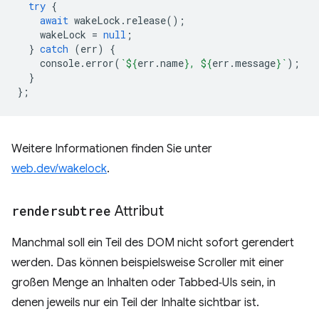
try
{
await
wakeLock
.
release
();
wakeLock
=
null
;
}
catch
(
err
)
{
console
.
error
(
`
${
err
.
name
}
, 
${
err
.
message
}
`
);
}
};
Weitere Informationen finden Sie unter
web.dev/wakelock
.
rendersubtree
Attribut
Manchmal soll ein Teil des DOM nicht sofort gerendert
werden. Das können beispielsweise Scroller mit einer
großen Menge an Inhalten oder Tabbed‑UIs sein, in
denen jeweils nur ein Teil der Inhalte sichtbar ist.