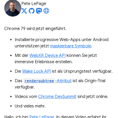
Pete LePage
Chrome 79 wird jetzt eingeführt.
Installierte progressive Web-Apps unter Android
unterstützen jetzt
maskierbare Symbole
.
Mit der
WebXR Device API
können Sie jetzt
immersive Erlebnisse erstellen.
Die
Wake Lock API
ist als Ursprungstest verfügbar.
Das
rendersubtree
-Attribut
ist als Origin-Trial
verfügbar.
Videos vom
Chrome DevSummit
sind jetzt online.
Und vieles mehr.
Hallo, ich bin
Pete LePage
. In diesem Video erfahrt ihr,