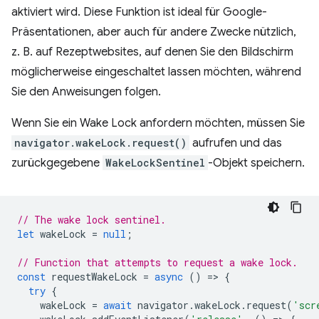
aktiviert wird. Diese Funktion ist ideal für Google-
Präsentationen, aber auch für andere Zwecke nützlich,
z. B. auf Rezeptwebsites, auf denen Sie den Bildschirm
möglicherweise eingeschaltet lassen möchten, während
Sie den Anweisungen folgen.
Wenn Sie ein Wake Lock anfordern möchten, müssen Sie
navigator.wakeLock.request()
aufrufen und das
zurückgegebene
WakeLockSentinel
-Objekt speichern.
// The wake lock sentinel.
let
wakeLock
=
null
;
// Function that attempts to request a wake lock.
const
requestWakeLock
=
async
()
=
>
{
try
{
wakeLock
=
await
navigator
.
wakeLock
.
request
(
'scr