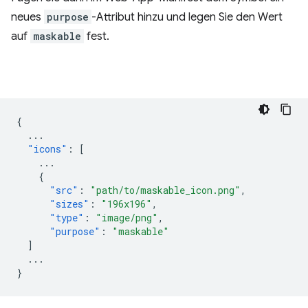
neues
purpose
-Attribut hinzu und legen Sie den Wert
auf
maskable
fest.
{
...
"icons"
:
[
...
{
"src"
:
"path/to/maskable_icon.png"
,
"sizes"
:
"196x196"
,
"type"
:
"image/png"
,
"purpose"
:
"maskable"
]
...
}