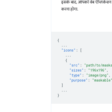
इसके बाद, आपको वेब ऐप्लिकेशन 
करना होगा.
{
...
"icons"
:
[
...
{
"src"
:
"path/to/mask
"sizes"
:
"196x196"
,
"type"
:
"image/png"
,
"purpose"
:
"maskable
]
...
}