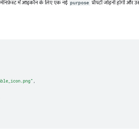
मेनिफ़ेस्ट में आइकॉन के लिए एक नई
purpose
प्रॉपर्टी जोड़नी होगी और 
able_icon.png"
,
"