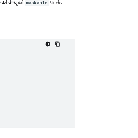
उसकी वैल्यू को
maskable
पर सेट