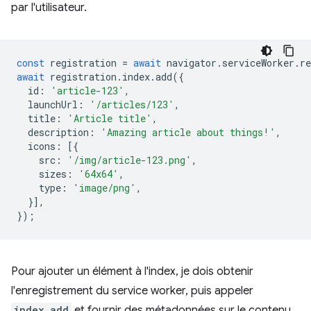
par l'utilisateur.
const
registration
=
await
navigator
.
serviceWorker
.
re
await
registration
.
index
.
add
({
id
:
'article-123'
,
launchUrl
:
'/articles/123'
,
title
:
'Article title'
,
description
:
'Amazing article about things!'
,
icons
:
[{
src
:
'/img/article-123.png'
,
sizes
:
'64x64'
,
type
:
'image/png'
,
}],
});
Pour ajouter un élément à l'index, je dois obtenir
l'enregistrement du service worker, puis appeler
index.add
et fournir des métadonnées sur le contenu.