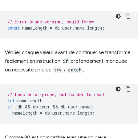
// Error prone-version, could throw.
const
nameLength
=
db
.
user
.
name
.
length
;
Vérifier chaque valeur avant de continuer se transforme
facilement en instruction
if
profondément imbriquée
ou nécessite un bloc
try
/
catch
.
// Less error-prone, but harder to read.
let
nameLength
;
if
(
db
 && 
db
.
user
 && 
db
.
user
.
name
)
nameLength
=
db
.
user
.
name
.
length
;
Chrome 80 est compatible avec une nouvelle