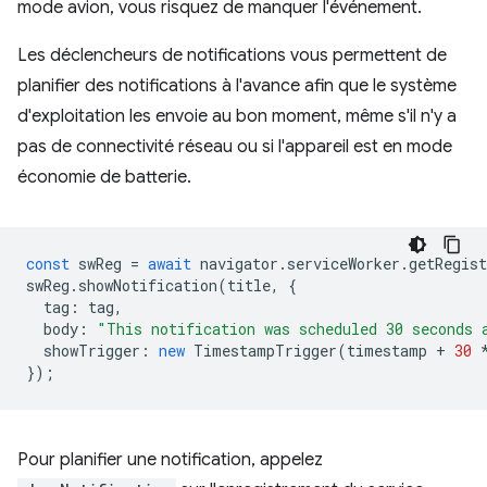
mode avion, vous risquez de manquer l'événement.
Les déclencheurs de notifications vous permettent de
planifier des notifications à l'avance afin que le système
d'exploitation les envoie au bon moment, même s'il n'y a
pas de connectivité réseau ou si l'appareil est en mode
économie de batterie.
const
swReg
=
await
navigator
.
serviceWorker
.
getRegist
swReg
.
showNotification
(
title
,
{
tag
:
tag
,
body
:
"This notification was scheduled 30 seconds 
showTrigger
:
new
TimestampTrigger
(
timestamp
+
30
});
Pour planifier une notification, appelez