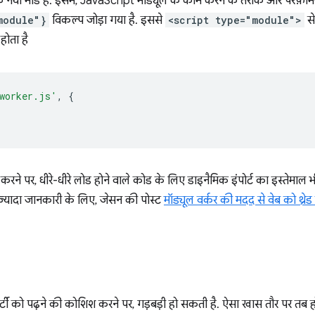
क नया मोड है. इसमें, JavaScript मॉड्यूल के काम करने के तरीके और परफ़ॉर्मे
module"}
विकल्प जोड़ा गया है. इससे
<script type="module">
से
होता है
worker.js'
,
{
रने पर, धीरे-धीरे लोड होने वाले कोड के लिए डाइनैमिक इंपोर्ट का इस्तेमाल
 ज़्यादा जानकारी के लिए, जेसन की पोस्ट
मॉड्यूल वर्कर की मदद से वेब को थ्रे
ॉपर्टी को पढ़ने की कोशिश करने पर, गड़बड़ी हो सकती है. ऐसा खास तौर पर तब हो