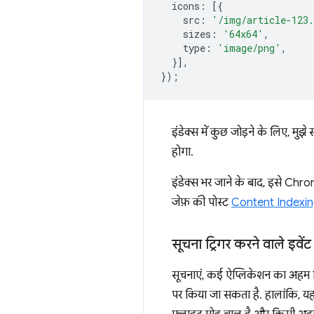
icons
:
[{
src
:
'/img/article-123
sizes
:
'64x64'
,
type
:
'image/png'
,
}],
});
इंडेक्स में कुछ जोड़ने के लिए, मुझे
होगा.
इंडेक्स भर जाने के बाद, इसे Chr
जेफ़ की पोस्ट
Content Indexing 
सूचना ट्रिगर करने वाले इवेंट
सूचनाएं, कई ऐप्लिकेशन का अहम हिस
पर किया जा सकता है. हालांकि, य