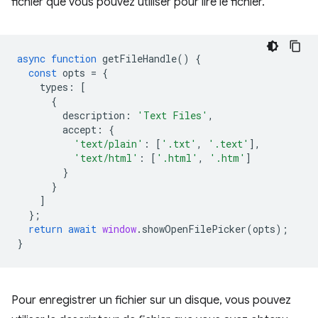
fichier que vous pouvez utiliser pour lire le fichier.
async
function
getFileHandle
()
{
const
opts
=
{
types
:
[
{
description
:
'Text Files'
,
accept
:
{
'text/plain'
:
[
'.txt'
,
'.text'
],
'text/html'
:
[
'.html'
,
'.htm'
]
}
}
]
};
return
await
window
.
showOpenFilePicker
(
opts
);
}
Pour enregistrer un fichier sur un disque, vous pouvez