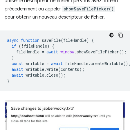
utiliser le descripteur de fichier que vous avez obtenu
précédemment ou appeler
showSaveFilePicker()
pour obtenir un nouveau descripteur de fichier.
async
function
saveFile
(
fileHandle
)
{
if
(
!
fileHandle
)
{
fileHandle
=
await
window
.
showSaveFilePicker
();
}
const
writable
=
await
fileHandle
.
createWritable
()
await
writable
.
write
(
contents
);
await
writable
.
close
();
}