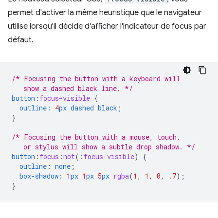
permet d'activer la même heuristique que le navigateur
utilise lorsqu'il décide d'afficher l'indicateur de focus par
défaut.
/* Focusing the button with a keyboard will
   show a dashed black line. */
button
:
focus-visible
{
outline
:
4
px
dashed
black
;
}
/* Focusing the button with a mouse, touch,
   or stylus will show a subtle drop shadow. */
button
:
focus
:
not
(
:
focus-visible
)
{
outline
:
none
;
box-shadow
:
1
px
1
px
5
px
rgba
(
1
,
1
,
0
,
.7
);
}