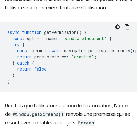
l'utilisateur à la première tentative d'utilisation.
async
function
getPermission
()
{
const
opt
=
{
name
:
'window-placement'
};
try
{
const
perm
=
await
navigator
.
permissions
.
query
(
o
return
perm
.
state
===
'granted'
;
}
catch
{
return
false
;
}
}
Une fois que l'utilisateur a accordé l'autorisation, l'appel
de
window.getScreens()
renvoie une promesse qui se
résout avec un tableau d'objets
Screen
.