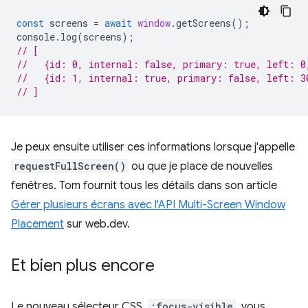
const
screens
=
await
window
.
getScreens
();
console
.
log
(
screens
);
// [
//   {id: 0, internal: false, primary: true, left: 0
//   {id: 1, internal: true, primary: false, left: 3
// ]
Je peux ensuite utiliser ces informations lorsque j'appelle
requestFullScreen()
ou que je place de nouvelles
fenêtres. Tom fournit tous les détails dans son article
Gérer plusieurs écrans avec l'API Multi-Screen Window
Placement
sur web.dev.
Et bien plus encore
Le nouveau sélecteur CSS,
:focus-visible
, vous