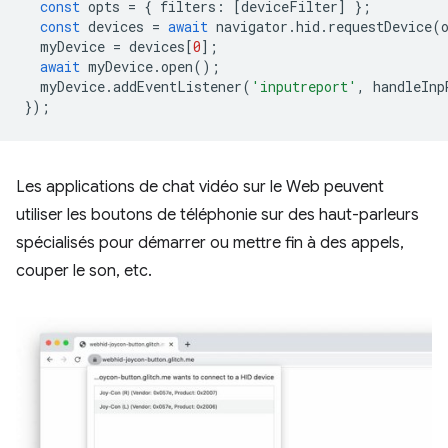
const
opts
=
{
filters
:
[
deviceFilter
]
};
const
devices
=
await
navigator
.
hid
.
requestDevice
(
myDevice
=
devices
[
0
];
await
myDevice
.
open
();
myDevice
.
addEventListener
(
'inputreport'
,
handleInp
});
Les applications de chat vidéo sur le Web peuvent
utiliser les boutons de téléphonie sur des haut-parleurs
spécialisés pour démarrer ou mettre fin à des appels,
couper le son, etc.