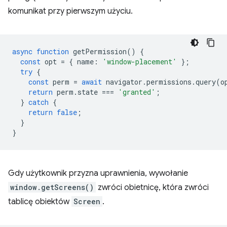
komunikat przy pierwszym użyciu.
async
function
getPermission
()
{
const
opt
=
{
name
:
'window-placement'
};
try
{
const
perm
=
await
navigator
.
permissions
.
query
(
o
return
perm
.
state
===
'granted'
;
}
catch
{
return
false
;
}
}
Gdy użytkownik przyzna uprawnienia, wywołanie
window.getScreens()
zwróci obietnicę, która zwróci
tablicę obiektów
Screen
.