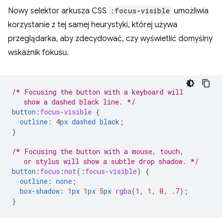
Nowy selektor arkusza CSS
:focus-visible
umożliwia
korzystanie z tej samej heurystyki, której używa
przeglądarka, aby zdecydować, czy wyświetlić domyślny
wskaźnik fokusu.
/* Focusing the button with a keyboard will
   show a dashed black line. */
button
:
focus-visible
{
outline
:
4
px
dashed
black
;
}
/* Focusing the button with a mouse, touch,
   or stylus will show a subtle drop shadow. */
button
:
focus
:
not
(
:
focus-visible
)
{
outline
:
none
;
box-shadow
:
1
px
1
px
5
px
rgba
(
1
,
1
,
0
,
.7
);
}