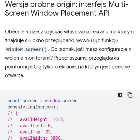
Wersja próbna origin: interfejs Multi-
Screen Window Placement API
Obecnie możesz uzyskać właściwości ekranu, na którym
znajduje się okno przeglądarki, wywołując funkcję
window.screen()
. Co jednak, jeśli masz konfigurację z
wieloma monitorami? Przepraszamy, przeglądarka
poinformuje Cię tylko o ekranie, na którym jest obecnie
otwarta.
const
screen
=
window
.
screen
;
console
.
log
(
screen
);
// {
//   availHeight: 1612,
//   availLeft: 0,
//   availTop: 23,
//   availWidth: 3008,