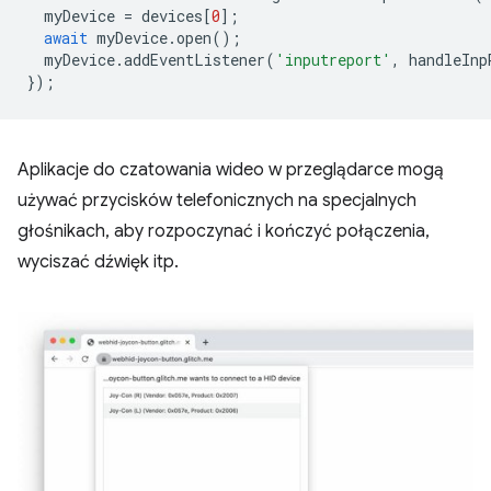
myDevice
=
devices
[
0
];
await
myDevice
.
open
();
myDevice
.
addEventListener
(
'inputreport'
,
handleInp
});
Aplikacje do czatowania wideo w przeglądarce mogą
używać przycisków telefonicznych na specjalnych
głośnikach, aby rozpoczynać i kończyć połączenia,
wyciszać dźwięk itp.