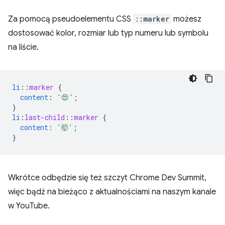
Za pomocą pseudoelementu CSS
::marker
możesz
dostosować kolor, rozmiar lub typ numeru lub symbolu
na liście.
li
::
marker
{
content
:
'😍'
;
}
li
:
last-child
::
marker
{
content
:
'🤯'
;
}
Wkrótce odbędzie się też szczyt Chrome Dev Summit,
więc bądź na bieżąco z aktualnościami na naszym kanale
w YouTube.