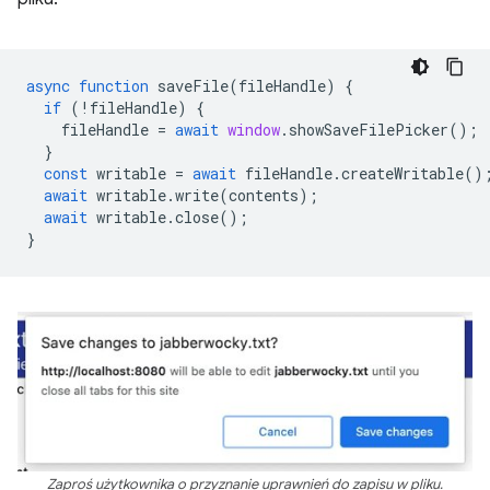
async
function
saveFile
(
fileHandle
)
{
if
(
!
fileHandle
)
{
fileHandle
=
await
window
.
showSaveFilePicker
();
}
const
writable
=
await
fileHandle
.
createWritable
()
await
writable
.
write
(
contents
);
await
writable
.
close
();
}
Zaproś użytkownika o przyznanie uprawnień do zapisu w pliku.