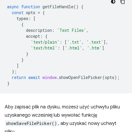
async
function
getFileHandle
()
{
const
opts
=
{
types
:
[
{
description
:
'Text Files'
,
accept
:
{
'text/plain'
:
[
'.txt'
,
'.text'
],
'text/html'
:
[
'.html'
,
'.htm'
]
}
}
]
};
return
await
window
.
showOpenFilePicker
(
opts
);
}
Aby zapisać plik na dysku, możesz użyć uchwytu pliku
uzyskanego wcześniej lub wywołać funkcję
showSaveFilePicker()
, aby uzyskać nowy uchwyt
pliku.