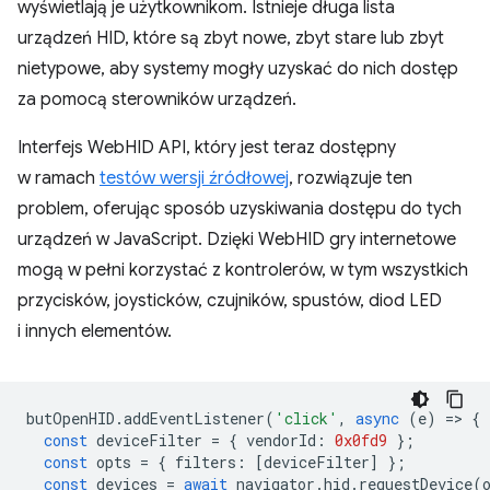
wyświetlają je użytkownikom. Istnieje długa lista
urządzeń HID, które są zbyt nowe, zbyt stare lub zbyt
nietypowe, aby systemy mogły uzyskać do nich dostęp
za pomocą sterowników urządzeń.
Interfejs WebHID API, który jest teraz dostępny
w ramach
testów wersji źródłowej
, rozwiązuje ten
problem, oferując sposób uzyskiwania dostępu do tych
urządzeń w JavaScript. Dzięki WebHID gry internetowe
mogą w pełni korzystać z kontrolerów, w tym wszystkich
przycisków, joysticków, czujników, spustów, diod LED
i innych elementów.
butOpenHID
.
addEventListener
(
'click'
,
async
(
e
)
=
>
{
const
deviceFilter
=
{
vendorId
:
0x0fd9
};
const
opts
=
{
filters
:
[
deviceFilter
]
};
const
devices
=
await
navigator
.
hid
.
requestDevice
(