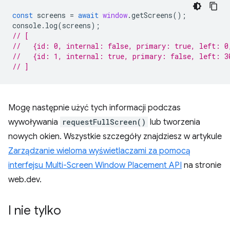
const
screens
=
await
window
.
getScreens
();
console
.
log
(
screens
);
// [
//   {id: 0, internal: false, primary: true, left: 0
//   {id: 1, internal: true, primary: false, left: 3
// ]
Mogę następnie użyć tych informacji podczas
wywoływania
requestFullScreen()
lub tworzenia
nowych okien. Wszystkie szczegóły znajdziesz w artykule
Zarządzanie wieloma wyświetlaczami za pomocą
interfejsu Multi-Screen Window Placement API
na stronie
web.dev.
I nie tylko