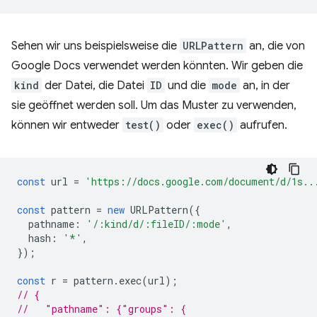
Sehen wir uns beispielsweise die
URLPattern
an, die von
Google Docs verwendet werden könnten. Wir geben die
kind
der Datei, die Datei
ID
und die
mode
an, in der
sie geöffnet werden soll. Um das Muster zu verwenden,
können wir entweder
test()
oder
exec()
aufrufen.
const
url
=
'https://docs.google.com/document/d/1s..
const
pattern
=
new
URLPattern
({
pathname
:
'/:kind/d/:fileID/:mode'
,
hash
:
'*'
,
});
const
r
=
pattern
.
exec
(
url
);
// {
//   "pathname": {"groups": {