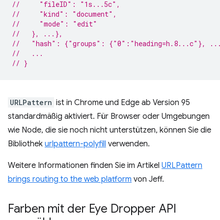
//     "fileID": "1s...5c",
//     "kind": "document",
//     "mode": "edit"
//   }, ...},
//   "hash": {"groups": {"0":"heading=h.8...c"}, ..
//   ...
// }
URLPattern
ist in Chrome und Edge ab Version 95
standardmäßig aktiviert. Für Browser oder Umgebungen
wie Node, die sie noch nicht unterstützen, können Sie die
Bibliothek
urlpattern-polyfill
verwenden.
Weitere Informationen finden Sie im Artikel
URLPattern
brings routing to the web platform
von Jeff.
Farben mit der Eye Dropper API