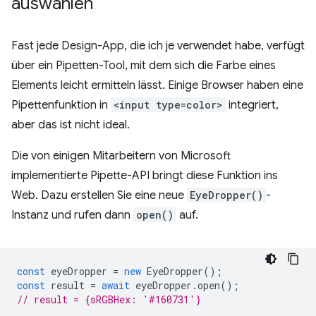
auswählen
Fast jede Design-App, die ich je verwendet habe, verfügt
über ein Pipetten-Tool, mit dem sich die Farbe eines
Elements leicht ermitteln lässt. Einige Browser haben eine
Pipettenfunktion in
<input type=color>
integriert,
aber das ist nicht ideal.
Die von einigen Mitarbeitern von Microsoft
implementierte Pipette-API bringt diese Funktion ins
Web. Dazu erstellen Sie eine neue
EyeDropper()
-
Instanz und rufen dann
open()
auf.
const
eyeDropper
=
new
EyeDropper
();
const
result
=
await
eyeDropper
.
open
();
// result = {sRGBHex: '#160731'}