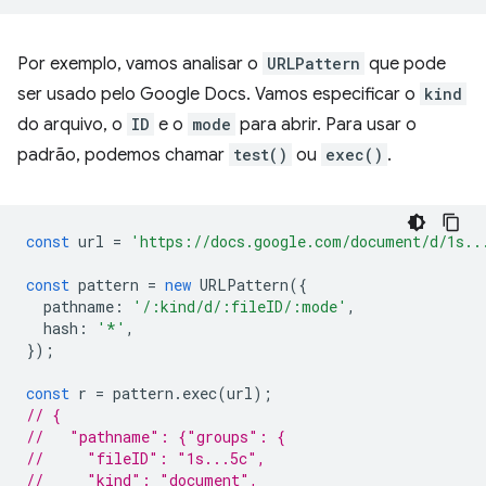
Por exemplo, vamos analisar o
URLPattern
que pode
ser usado pelo Google Docs. Vamos especificar o
kind
do arquivo, o
ID
e o
mode
para abrir. Para usar o
padrão, podemos chamar
test()
ou
exec()
.
const
url
=
'https://docs.google.com/document/d/1s..
const
pattern
=
new
URLPattern
({
pathname
:
'/:kind/d/:fileID/:mode'
,
hash
:
'*'
,
});
const
r
=
pattern
.
exec
(
url
);
// {
//   "pathname": {"groups": {
//     "fileID": "1s...5c",
//     "kind": "document",