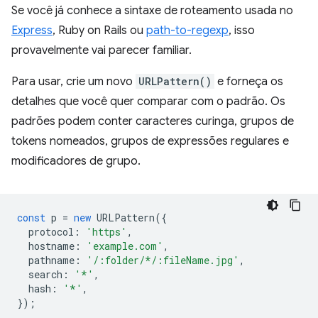
Se você já conhece a sintaxe de roteamento usada no
Express
, Ruby on Rails ou
path-to-regexp
, isso
provavelmente vai parecer familiar.
Para usar, crie um novo
URLPattern()
e forneça os
detalhes que você quer comparar com o padrão. Os
padrões podem conter caracteres curinga, grupos de
tokens nomeados, grupos de expressões regulares e
modificadores de grupo.
const
p
=
new
URLPattern
({
protocol
:
'https'
,
hostname
:
'example.com'
,
pathname
:
'/:folder/*/:fileName.jpg'
,
search
:
'*'
,
hash
:
'*'
,
});