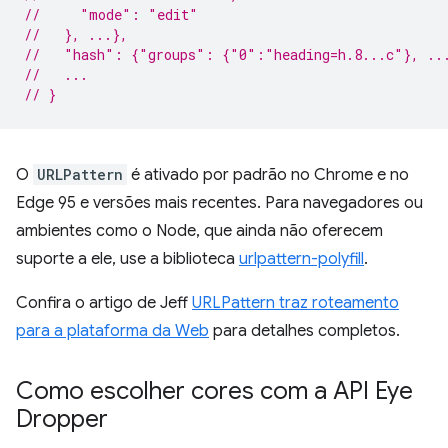
//     "mode": "edit"
//   }, ...},
//   "hash": {"groups": {"0":"heading=h.8...c"}, ..
//   ...
// }
O
URLPattern
é ativado por padrão no Chrome e no
Edge 95 e versões mais recentes. Para navegadores ou
ambientes como o Node, que ainda não oferecem
suporte a ele, use a biblioteca
urlpattern-polyfill
.
Confira o artigo de Jeff
URLPattern traz roteamento
para a plataforma da Web
para detalhes completos.
Como escolher cores com a API Eye
Dropper