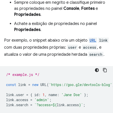
Sempre coloque em negrito e classifique primeiro
as propriedades no painel
Console
,
Fontes
e
Propriedades
.
Achate a exibição de propriedades no painel
Propriedades
.
Por exemplo, o snippet abaixo cria um objeto
URL
link
com duas propriedades próprias:
user
e
access
, e
atualiza o valor de uma propriedade herdada
search
.
/* example.js */
const
link
=
new
URL
(
'https://goo.gle/devtools-blog'
link
.
user
=
{
id
:
1
,
name
:
'Jane Doe'
};
link
.
access
=
'admin'
;
link
.
search
=
`?access=
${
link
.
access
}
`
;