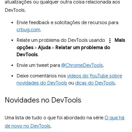
atualizações ou qualquer outra coisa relacionada aos
DevTools.
Envie feedback e solicitações de recursos para
crbug.com
.
more_vert
Relate um problema do DevTools usando
Mais
opções
>
Ajuda
>
Relatar um problema do
DevTools
.
Envie um tweet para
@ChromeDevTools
.
Deixe comentários nos
vídeos do YouTube sobre
novidades do DevTools
ou
dicas do DevTools
.
Novidades no Dev
Tools
Uma lista de tudo o que foi abordado na série
O que há
de novo no DevTools
.