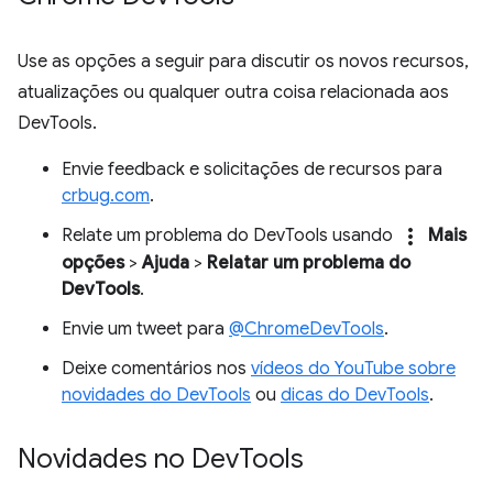
Use as opções a seguir para discutir os novos recursos,
atualizações ou qualquer outra coisa relacionada aos
DevTools.
Envie feedback e solicitações de recursos para
crbug.com
.
more_vert
Relate um problema do DevTools usando
Mais
opções
>
Ajuda
>
Relatar um problema do
DevTools
.
Envie um tweet para
@ChromeDevTools
.
Deixe comentários nos
vídeos do YouTube sobre
novidades do DevTools
ou
dicas do DevTools
.
Novidades no Dev
Tools