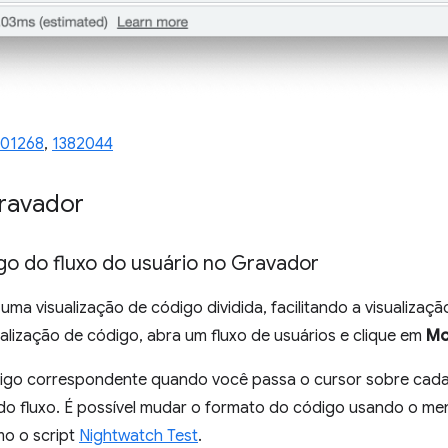
101268
,
1382044
Gravador
go do fluxo do usuário no Gravador
ma visualização de código dividida, facilitando a visualizaç
ualização de código, abra um fluxo de usuários e clique em
Mo
igo correspondente quando você passa o cursor sobre cada
 do fluxo. É possível mudar o formato do código usando o m
mo o script
Nightwatch Test
.