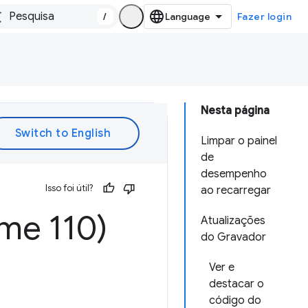
/
Fazer login
Nesta página
Limpar o painel
de
desempenho
Isso foi útil?
ao recarregar
me 110)
Atualizações
do Gravador
Ver e
destacar o
código do