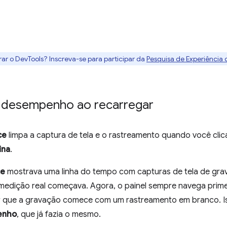
rar o DevTools? Inscreva-se para participar da
Pesquisa de Experiência
e desempenho ao recarregar
ce
limpa a captura de tela e o rastreamento quando você cli
ina
.
ce
mostrava uma linha do tempo com capturas de tela de grav
 medição real começava. Agora, o painel sempre navega prime
r que a gravação comece com um rastreamento em branco. Is
enho
, que já fazia o mesmo.