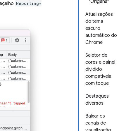
"Origens"
beçalho
Reporting-
Atualizações
do tema
escuro
automático do
Chrome
Seletor de
cores e painel
dividido
compatíveis
com toque
Destaques
diversos
Baixar os
canais de
visualização