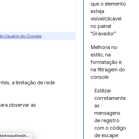
que o elemento
esteja
visível/clicável
no painel
"Gravador"
 do Usuário do Google
.
Melhoria no
estilo, na
formatação e
na filtragem do
console
tes, a limitação de rede
Estilizar
corretamente
ara observar as
as
mensagens
de registro
com o código
de escape