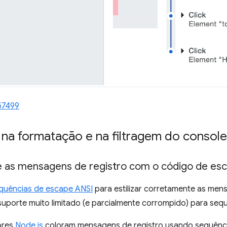
57499
na formatação e na filtragem do console
te as mensagens de registro com o código de es
quências de escape ANSI
para estilizar corretamente as men
suporte muito limitado (e parcialmente corrompido) para seq
ores
Node.js
coloram mensagens de registro usando sequênci