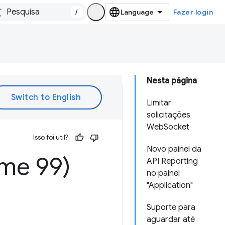
/
Fazer login
Nesta página
Limitar
solicitações
WebSocket
Isso foi útil?
Novo painel da
ome 99)
API Reporting
no painel
"Application"
Suporte para
aguardar até