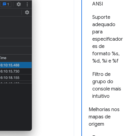
ANSI
Suporte
adequado
para
especificador
es de
formato %s,
%d, %i e %f
Filtro de
grupo do
console mais
intuitivo
Melhorias nos
mapas de
origem