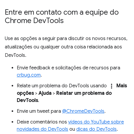
Entre em contato com a equipe do
Chrome Dev
Tools
Use as opções a seguir para discutir os novos recursos,
atualizações ou qualquer outra coisa relacionada aos
DevTools.
Envie feedback e solicitações de recursos para
crbug.com
.
more_vert
Relate um problema do DevTools usando
Mais
opções
>
Ajuda
>
Relatar um problema do
DevTools
.
Envie um tweet para
@ChromeDevTools
.
Deixe comentários nos
vídeos do YouTube sobre
novidades do DevTools
ou
dicas do DevTools
.