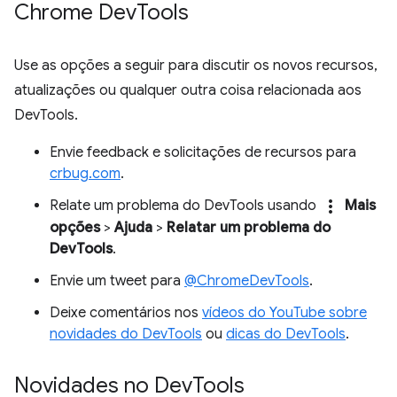
Chrome Dev
Tools
Use as opções a seguir para discutir os novos recursos,
atualizações ou qualquer outra coisa relacionada aos
DevTools.
Envie feedback e solicitações de recursos para
crbug.com
.
more_vert
Relate um problema do DevTools usando
Mais
opções
>
Ajuda
>
Relatar um problema do
DevTools
.
Envie um tweet para
@ChromeDevTools
.
Deixe comentários nos
vídeos do YouTube sobre
novidades do DevTools
ou
dicas do DevTools
.
Novidades no Dev
Tools