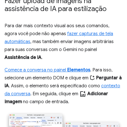
Fazer upload de imagens na
assistência de IA para estilização
Para dar mais contexto visual aos seus comandos,
agora você pode não apenas
fazer capturas de tela
automáticas
, mas também enviar imagens arbitrárias
para suas conversas com o Gemini no painel
Assistência de IA
.
Comece a conversa no painel
Elementos
. Para isso,
selecione um elemento DOM e clique em
Perguntar à
IA
. Assim, o elemento será especificado como
contexto
add_photo_alternate
da conversa
. Em seguida, clique em
Adicionar
imagem
no campo de entrada.