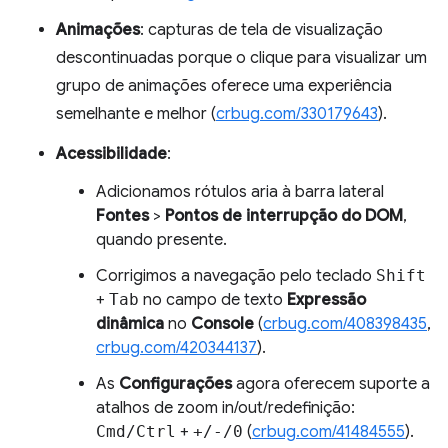
Animações
: capturas de tela de visualização
descontinuadas porque o clique para visualizar um
grupo de animações oferece uma experiência
semelhante e melhor (
crbug.com/330179643
).
Acessibilidade
:
Adicionamos rótulos aria à barra lateral
Fontes
>
Pontos de interrupção do DOM
,
quando presente.
Corrigimos a navegação pelo teclado
Shift
+
Tab
no campo de texto
Expressão
dinâmica
no
Console
(
crbug.com/408398435
,
crbug.com/420344137
).
As
Configurações
agora oferecem suporte a
atalhos de zoom in/out/redefinição:
Cmd/Ctrl
+
+/-/0
(
crbug.com/41484555
).