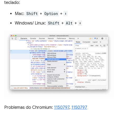
teclado:
Mac:
Shift
+
Option
+
⬇️
Windows/ Linux:
Shift
+
Alt
+
⬇️
Problemas do Chromium:
1150797
,
1150797