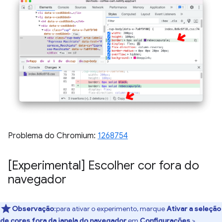
Problema do Chromium:
1268754
[Experimental] Escolher cor fora do
navegador
Observação
:para ativar o experimento, marque
Ativar a seleção
de cores fora da janela do navegador
em
Configurações
>