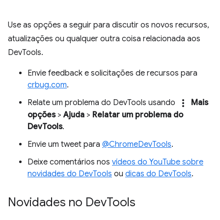
Use as opções a seguir para discutir os novos recursos,
atualizações ou qualquer outra coisa relacionada aos
DevTools.
Envie feedback e solicitações de recursos para
crbug.com
.
more_vert
Relate um problema do DevTools usando
Mais
opções
>
Ajuda
>
Relatar um problema do
DevTools
.
Envie um tweet para
@ChromeDevTools
.
Deixe comentários nos
vídeos do YouTube sobre
novidades do DevTools
ou
dicas do DevTools
.
Novidades no Dev
Tools