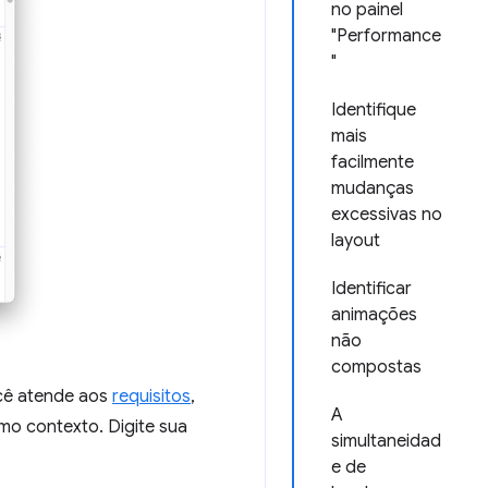
no painel
"Performance
"
Identifique
mais
facilmente
mudanças
excessivas no
layout
Identificar
animações
não
compostas
ocê atende aos
requisitos
,
A
omo contexto. Digite sua
simultaneidad
e de