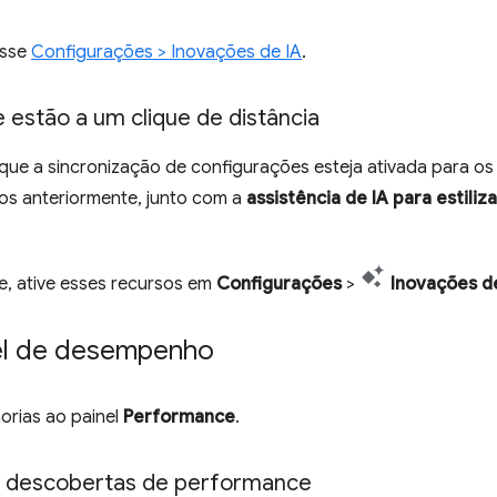
esse
Configurações > Inovações de IA
.
e estão a um clique de distância
que a sincronização de configurações esteja ativada para os 
os anteriormente, junto com a
assistência de IA para estiliz
e, ative esses recursos em
Configurações
>
Inovações d
nel de desempenho
horias ao painel
Performance
.
r descobertas de performance