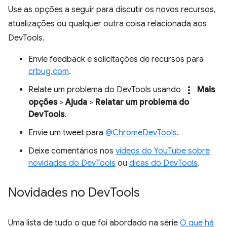
Use as opções a seguir para discutir os novos recursos,
atualizações ou qualquer outra coisa relacionada aos
DevTools.
Envie feedback e solicitações de recursos para
crbug.com
.
more_vert
Relate um problema do DevTools usando
Mais
opções
>
Ajuda
>
Relatar um problema do
DevTools
.
Envie um tweet para
@ChromeDevTools
.
Deixe comentários nos
vídeos do YouTube sobre
novidades do DevTools
ou
dicas do DevTools
.
Novidades no Dev
Tools
Uma lista de tudo o que foi abordado na série
O que há