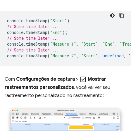
console
.
timeStamp
(
"Start"
);
// Some time later ...
console
.
timeStamp
(
"End"
);
// Some time later ...
console
.
timeStamp
(
"Measure 1"
,
"Start"
,
"End"
,
"Tra
// Some time later ...
console
.
timeStamp
(
"Measure 2"
,
"Start"
,
undefined
,
"
check_box
Com
Configurações de captura
>
Mostrar
rastreamentos personalizados
, você vai ver seu
rastreamento personalizado no rastreamento: