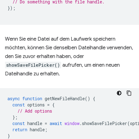
// Do something with the file handle.
});
Wenn Sie eine Datei auf dem Laufwerk speichern
möchten, können Sie denselben Dateihandle verwenden,
den Sie zuvor erhalten haben, oder
showSaveFilePicker()
aufrufen, um einen neuen
Dateihandle zu erhalten.
async
function
getNewFileHandle
()
{
const
options
=
{
// Add options
};
const
handle
=
await
window
.
showSaveFilePicker
(
opt
return
handle
;
}