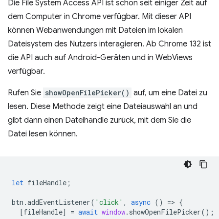
Die File System Access API ist schon seit einiger Zeit auf
dem Computer in Chrome verfügbar. Mit dieser API
können Webanwendungen mit Dateien im lokalen
Dateisystem des Nutzers interagieren. Ab Chrome 132 ist
die API auch auf Android-Geräten und in WebViews
verfügbar.
Rufen Sie
showOpenFilePicker()
auf, um eine Datei zu
lesen. Diese Methode zeigt eine Dateiauswahl an und
gibt dann einen Dateihandle zurück, mit dem Sie die
Datei lesen können.
let
fileHandle
;
btn
.
addEventListener
(
'click'
,
async
()
=
>
{
[
fileHandle
]
=
await
window
.
showOpenFilePicker
();