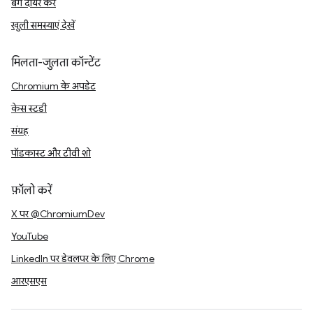
बग दायर करें
खुली समस्याएं देखें
मिलता-जुलता कॉन्टेंट
Chromium के अपडेट
केस स्टडी
संग्रह
पॉडकास्ट और टीवी शो
फ़ॉलो करें
X पर @ChromiumDev
YouTube
LinkedIn पर डेवलपर के लिए Chrome
आरएसएस