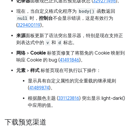
记录器
面板现已正式退出预览版状态 (
329271496
)。
现在，当自定义格式化程序为
body()
函数返回
null
时，
控制台
不会显示错误，这是有效行为
(
329400119
)。
来源
面板更新了语法突出显示器，特别是现在支持正
则表达式中的
v
和
d
标志。
网络
>
Cookie
标签页修复了将豁免的 Cookie 映射到
响应 Cookie 的 bug (
41491846
)。
元素
>
样式
标签页现在可执行以下操作：
显示具有自定义属性的完全重载的继承规则
(
41489874
)。
根据颜色主题 (
331123816
) 突出显示 light-dark()
中应用的值。
下载预览渠道