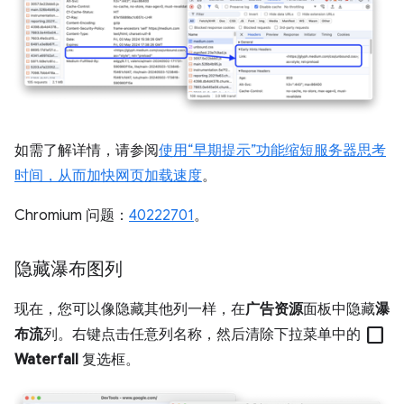
如需了解详情，请参阅
使用“早期提示”功能缩短服务器思考
时间，从而加快网页加载速度
。
Chromium 问题：
40222701
。
隐藏瀑布图列
现在，您可以像隐藏其他列一样，在
广告资源
面板中隐藏
瀑
check_box_outline_blank
布流
列。右键点击任意列名称，然后清除下拉菜单中的
Waterfall
复选框。