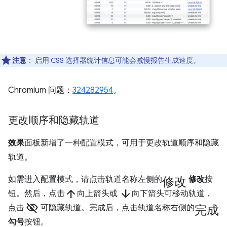
注意
：
启用 CSS 选择器统计信息可能会减慢报告生成速度。
Chromium 问题：
324282954
。
更改顺序和隐藏轨道
效果
面板新增了一种配置模式，可用于更改轨道顺序和隐藏
轨道。
修改
如需进入配置模式，请点击轨道名称左侧的
修改
按
arrow_upward
arrow_downward
钮。然后，点击
向上箭头或
向下箭头可移动轨道，
visibility_off
完成
点击
可隐藏轨道。完成后，点击轨道名称右侧的
勾号
按钮。