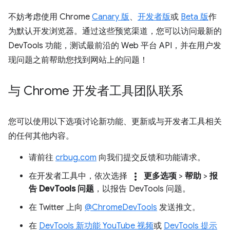
不妨考虑使用 Chrome
Canary 版
、
开发者版
或
Beta 版
作
为默认开发浏览器。通过这些预览渠道，您可以访问最新的
DevTools 功能，测试最前沿的 Web 平台 API，并在用户发
现问题之前帮助您找到网站上的问题！
与 Chrome 开发者工具团队联系
您可以使用以下选项讨论新功能、更新或与开发者工具相关
的任何其他内容。
请前往
crbug.com
向我们提交反馈和功能请求。
more_vert
在开发者工具中，依次选择
更多选项
>
帮助
>
报
告 DevTools 问题
，以报告 DevTools 问题。
在 Twitter 上向
@ChromeDevTools
发送推文。
在
DevTools 新功能 YouTube 视频
或
DevTools 提示