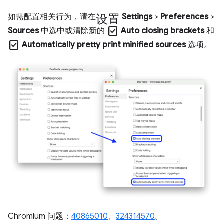
设置
如需配置相关行为，请在
Settings
>
Preferences
>
check_box
Sources
中选中或清除新的
Auto closing brackets
和
check_box
Automatically pretty print minified sources
选项。
Chromium 问题：
40865010
、
324314570
。