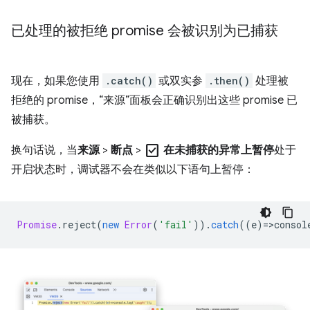
已处理的被拒绝 promise 会被识别为已捕获
现在，如果您使用
.catch()
或双实参
.then()
处理被
拒绝的 promise，“来源”面板会正确识别出这些 promise 已
被捕获。
check_box
换句话说，当
来源
>
断点
>
在未捕获的异常上暂停
处于
开启状态时，调试器不会在类似以下语句上暂停：
Promise
.
reject
(
new
Error
(
'fail'
)).
catch
((
e
)
=
>
consol