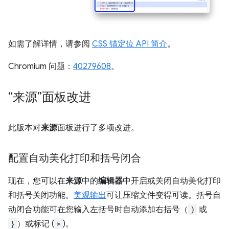
如需了解详情，请参阅
CSS 锚定位 API 简介
。
Chromium 问题：
40279608
。
“来源”面板改进
此版本对
来源
面板进行了多项改进。
配置自动美化打印和括号闭合
现在，您可以在
来源
中的
编辑器
中开启或关闭自动美化打印
和括号关闭功能。
美观输出
可让压缩文件变得可读。括号自
动闭合功能可在您输入左括号时自动添加右括号（
)
或
}
）或标记 (
>
)。