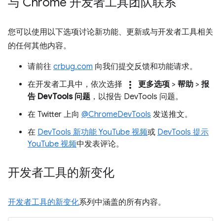
与 Chrome 开发者工具团队联系
您可以使用以下选项讨论新功能、更新或与开发者工具相关
的任何其他内容。
请前往
crbug.com
向我们提交反馈和功能请求。
more_vert
在开发者工具中，依次选择
更多选项
>
帮助
>
报
告 DevTools 问题
，以报告 DevTools 问题。
在 Twitter 上向
@ChromeDevTools
发送推文。
在
DevTools 新功能 YouTube 视频
或
DevTools 提示
YouTube 视频
中发表评论。
开发者工具的新变化
开发者工具的新变化
系列中涵盖的所有内容。