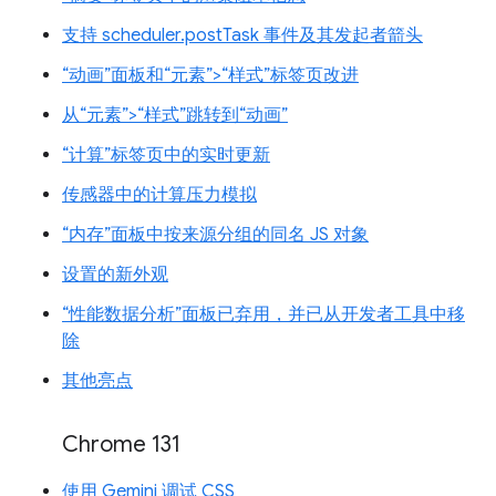
支持 scheduler.postTask 事件及其发起者箭头
“动画”面板和“元素”>“样式”标签页改进
从“元素”>“样式”跳转到“动画”
“计算”标签页中的实时更新
传感器中的计算压力模拟
“内存”面板中按来源分组的同名 JS 对象
设置的新外观
“性能数据分析”面板已弃用，并已从开发者工具中移
除
其他亮点
Chrome 131
使用 Gemini 调试 CSS