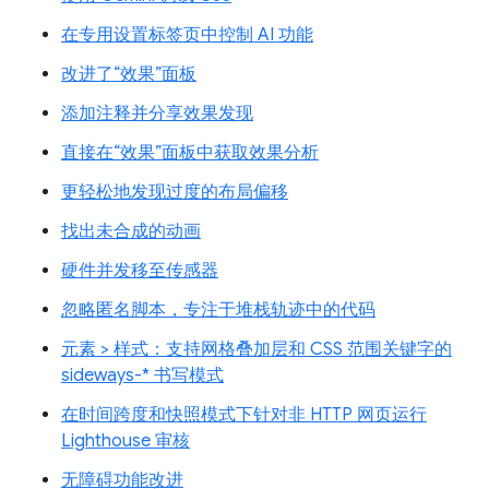
在专用设置标签页中控制 AI 功能
改进了“效果”面板
添加注释并分享效果发现
直接在“效果”面板中获取效果分析
更轻松地发现过度的布局偏移
找出未合成的动画
硬件并发移至传感器
忽略匿名脚本，专注于堆栈轨迹中的代码
元素 > 样式：支持网格叠加层和 CSS 范围关键字的
sideways-* 书写模式
在时间跨度和快照模式下针对非 HTTP 网页运行
Lighthouse 审核
无障碍功能改进