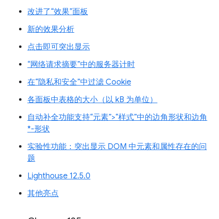
改进了“效果”面板
新的效果分析
点击即可突出显示
“网络请求摘要”中的服务器计时
在“隐私和安全”中过滤 Cookie
各面板中表格的大小（以 kB 为单位）
自动补全功能支持“元素”>“样式”中的边角形状和边角
*-形状
实验性功能：突出显示 DOM 中元素和属性存在的问
题
Lighthouse 12.5.0
其他亮点