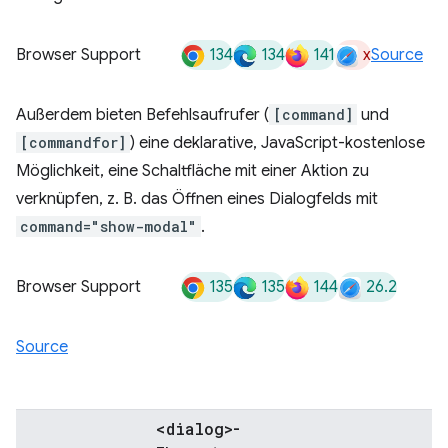
134
134
141
x
Browser Support
Source
Außerdem bieten Befehlsaufrufer (
[command]
und
[commandfor]
) eine deklarative, JavaScript-kostenlose
Möglichkeit, eine Schaltfläche mit einer Aktion zu
verknüpfen, z. B. das Öffnen eines Dialogfelds mit
command="show-modal"
.
135
135
144
26.2
Browser Support
Source
<dialog>
-