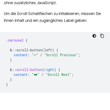
ohne zusätzliches JavaScript.
Um die Scroll-Schaltflächen zu initialisieren, müssen Sie
ihnen Inhalt und ein zugängliches Label geben:
.
carousel
{
&
::scroll-button(left)
{
content
:
"⬅"
/
"Scroll Previous"
;
}
&
::
scroll-button
(
right
)
{
content
:
"⮕"
/
"Scroll Next"
;
}
}