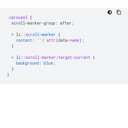
.
carousel
{
scroll-marker-group
:
after
;
  > 
li
:
:
scroll
-
marker
{
content
:
''
/
attr
(
data
-name
);
}
  > 
li
::
scroll-marker
:
target-current
{
background
:
blue
;
}
}