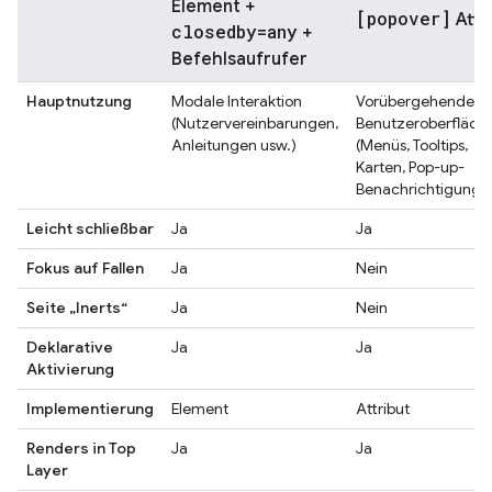
Element +
[popover]
Attr
closedby=any
+
Befehlsaufrufer
Hauptnutzung
Modale Interaktion
Vorübergehende
(Nutzervereinbarungen,
Benutzeroberfläch
Anleitungen usw.)
(Menüs, Tooltips,
Karten, Pop-up-
Benachrichtigunge
Leicht schließbar
Ja
Ja
Fokus auf Fallen
Ja
Nein
Seite „Inerts“
Ja
Nein
Deklarative
Ja
Ja
Aktivierung
Implementierung
Element
Attribut
Renders in Top
Ja
Ja
Layer