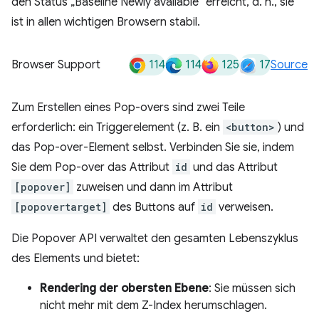
den Status „Baseline Newly available“ erreicht, d. h., sie
ist in allen wichtigen Browsern stabil.
114
114
125
17
Browser Support
Source
Zum Erstellen eines Pop-overs sind zwei Teile
erforderlich: ein Triggerelement (z. B. ein
<button>
) und
das Pop-over-Element selbst. Verbinden Sie sie, indem
Sie dem Pop-over das Attribut
id
und das Attribut
[popover]
zuweisen und dann im Attribut
[popovertarget]
des Buttons auf
id
verweisen.
Die Popover API verwaltet den gesamten Lebenszyklus
des Elements und bietet:
Rendering der obersten Ebene
: Sie müssen sich
nicht mehr mit dem Z-Index herumschlagen.