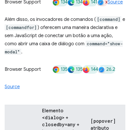
134
134
141
x
Browser Support
Source
Além disso, os invocadores de comandos (
[command]
e
[commandfor]
) oferecem uma maneira declarativa e
sem JavaScript de conectar um botão a uma ação,
como abrir uma caixa de diálogo com
command="show-
modal"
.
135
135
144
26.2
Browser Support
Source
Elemento
<dialog>
+
[popover]
closedby=any
+
atributo