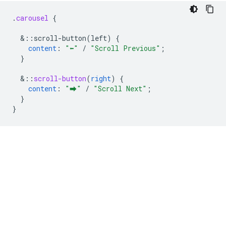
.
carousel
{
&
::scroll-button(left)
{
content
:
"⬅"
/
"Scroll Previous"
;
}
&
::
scroll-button
(
right
)
{
content
:
"⮕"
/
"Scroll Next"
;
}
}