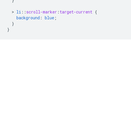
}
  > 
li
::
scroll-marker
:
target-current
{
background
:
blue
;
}
}