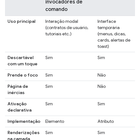
invocadores de
comando
Uso principal
Interação modal
Interface
(contratos de usuário,
temporária
tutoriais etc.)
(menus, dicas,
cards, alertas de
toast)
Descartável
Sim
Sim
com um toque
Prende o foco
Sim
Não
Página de
Sim
Não
inércias
Ativação
Sim
Sim
declarativa
Implementação
Elemento
Atributo
Renderizações
Sim
Sim
na camada