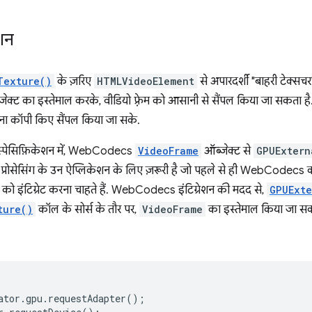
शन
Texture()
के ज़रिए
HTMLVideoElement
से अपारदर्शी "बाहरी टेक्सच
क्ट का इस्तेमाल करके, वीडियो फ़्रेम को आसानी से सैंपल किया जा सकता है
िना कॉपी किए सैंपल किया जा सके.
्पेसिफ़िकेशन में, WebCodecs
VideoFrame
ऑब्जेक्ट से
GPUExtern
ो प्रोसेसिंग के उन ऐप्लिकेशन के लिए ज़रूरी है जो पहले से ही WebCodecs क
को इंटिग्रेट करना चाहते हैं. WebCodecs इंटिग्रेशन की मदद से,
GPUExt
ture()
कॉल के सोर्स के तौर पर,
VideoFrame
का इस्तेमाल किया जा स
ator
.
gpu
.
requestAdapter
();