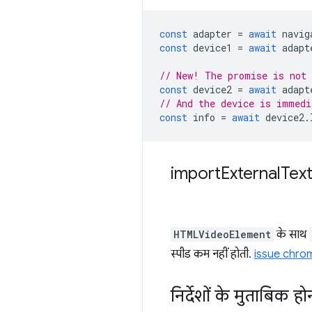
const
adapter
=
await
navig
const
device1
=
await
adapt
// New! The promise is not 
const
device2
=
await
adapt
// And the device is immedi
const
info
=
await
device2
.
import
External
Text
HTMLVideoElement
के साथ
स्पीड कम नहीं होती.
issue chro
निर्देशों के मुताबिक हो