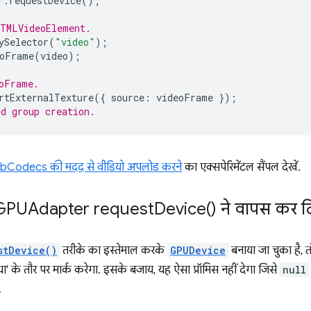
r
.
requestDevice
();
HTMLVideoElement.
ySelector
(
"video"
);
oFrame
(
video
);
oFrame.
rtExternalTexture
({
source
:
videoFrame
});
d group creation.
Codecs की मदद से वीडियो अपलोड करने
का एक्सपेरिमेंटल सैंपल देखें.
ो GPUAdapter
request
Device(
) ने वापस कर द
stDevice()
तरीके का इस्तेमाल करके
GPUDevice
बनाया जा चुका है, 
ा' के तौर पर मार्क करेगा. इसके बजाय, यह ऐसा प्रॉमिस नहीं देगा जिसे
null
.