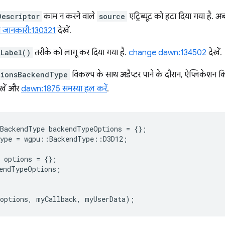
Descriptor
काम न करने वाले
source
एट्रिब्यूट को हटा दिया गया है
 जानकारी:130321
देखें.
tLabel()
तरीके को लागू कर दिया गया है.
change dawn:134502
देखें.
tionsBackendType
विकल्प के साथ अडैप्टर पाने के दौरान, ऐप्लिकेशन
ेखें और
dawn:1875 समस्या हल करें
.
sBackendType
backendTypeOptions
=
{};
ype
=
wgpu
::
BackendType
::
D3D12
;
options
=
{};
endTypeOptions
;
options
,
myCallback
,
myUserData
);