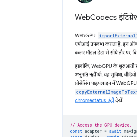
Web
Codecs इंटिग्रे
WebGPU,
importExternal
एपीआई उपलब्ध कराता है. इन ऑब्जे
कलर मॉडल डेटा से सीधे तौर पर, ब
हालांकि, WebGPU के शुरुआती स
अनुमति नहीं थी. यह सुविधा, वीडिय
प्रोसेसिंग पाइपलाइन में WebGPU 
copyExternalImageToTex
chromestatus एंट्री
देखें.
// Access the GPU device.
const
adapter
=
await
navig