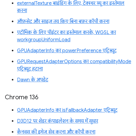
externalTexture बाइंडिंग के लिए, टेक्स्चर व्यू का इस्तेमाल
करना
ऑफ़सेट और साइज़ तय किए बिना बफ़र कॉपी करना
एटॉमिक के लिए पॉइंटर का इस्तेमाल करके, WGSL का
workgroupUniformLoad
GPUAdapterInfo का powerPreference एट्रिब्यूट
GPURequestAdapterOptions का compatibilityMode
एट्रिब्यूट हटाना
Dawn के अपडेट
Chrome 136
GPUAdapterInfo का isFallbackAdapter एट्रिब्यूट
D3D12 पर शेडर कंपाइलेशन के समय में सुधार
कैनवस की इमेज सेव करना और कॉपी करना