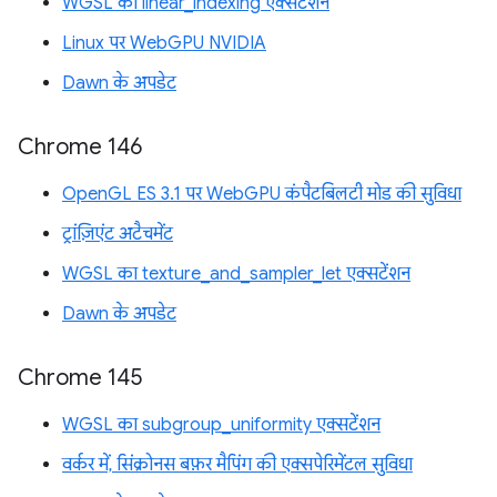
WGSL का linear_indexing एक्सटेंशन
Linux पर WebGPU NVIDIA
Dawn के अपडेट
Chrome 146
OpenGL ES 3.1 पर WebGPU कंपैटबिलटी मोड की सुविधा
ट्रांज़िएंट अटैचमेंट
WGSL का texture_and_sampler_let एक्सटेंशन
Dawn के अपडेट
Chrome 145
WGSL का subgroup_uniformity एक्सटेंशन
वर्कर में, सिंक्रोनस बफ़र मैपिंग की एक्सपेरिमेंटल सुविधा