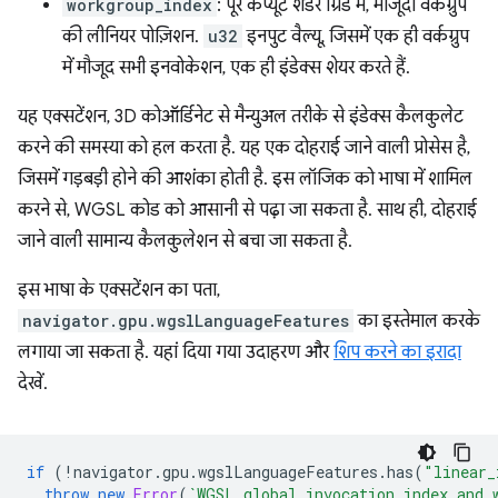
workgroup_index
: पूरे कंप्यूट शेडर ग्रिड में, मौजूदा वर्कग्रुप
की लीनियर पोज़िशन.
u32
इनपुट वैल्यू, जिसमें एक ही वर्कग्रुप
में मौजूद सभी इनवोकेशन, एक ही इंडेक्स शेयर करते हैं.
यह एक्सटेंशन, 3D कोऑर्डिनेट से मैन्युअल तरीके से इंडेक्स कैलकुलेट
करने की समस्या को हल करता है. यह एक दोहराई जाने वाली प्रोसेस है,
जिसमें गड़बड़ी होने की आशंका होती है. इस लॉजिक को भाषा में शामिल
करने से, WGSL कोड को आसानी से पढ़ा जा सकता है. साथ ही, दोहराई
जाने वाली सामान्य कैलकुलेशन से बचा जा सकता है.
इस भाषा के एक्सटेंशन का पता,
navigator.gpu.wgslLanguageFeatures
का इस्तेमाल करके
लगाया जा सकता है. यहां दिया गया उदाहरण और
शिप करने का इरादा
देखें.
if
(
!
navigator
.
gpu
.
wgslLanguageFeatures
.
has
(
"linear_
throw
new
Error
(
`WGSL global_invocation_index and 