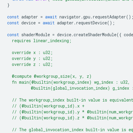
}
const
adapter
=
await
navigator
.
gpu
.
requestAdapter
()
const
device
=
await
adapter
.
requestDevice
();
const
shaderModule
=
device
.
createShaderModule
({
cod
  requires linear_indexing;
  override x : u32;
  override y : u32;
  override z : u32;
  @compute @workgroup_size(x, y, z)
  fn main(@builtin(workgroup_index) wg_index : u32,
          @builtin(global_invocation_index) g_index 
  // The workgroup_index built-in value is equivalen
  // (@builtin(workgroup_id).x +
  // (@builtin(workgroup_id).y * @builtin(num_workg
  // (@builtin(workgroup_id).z * @builtin(num_workg
  // The global_invocation_index built-in value is e