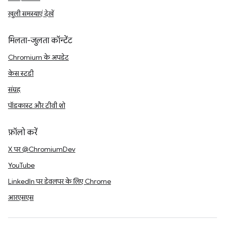
खुली समस्याएं देखें
मिलता-जुलता कॉन्टेंट
Chromium के अपडेट
केस स्टडी
संग्रह
पॉडकास्ट और टीवी शो
फ़ॉलो करें
X पर @ChromiumDev
YouTube
LinkedIn पर डेवलपर के लिए Chrome
आरएसएस