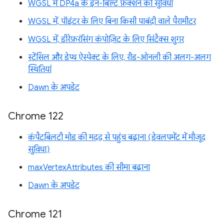
WGSL में DP4a के इन-बिल्ट फ़ंक्शन की सुविधा
WGSL में, पॉइंटर के लिए बिना किसी पाबंदी वाले पैरामीटर
WGSL में, डीरेफ़रंसिंग कंपोज़िट के लिए सिंटैक्स शुगर
स्टेंसिल और डेप्थ ऐस्पेक्ट के लिए, रीड-ओनली की अलग-अलग
स्थितियां
Dawn के अपडेट
Chrome 122
कंपैटबिलटी मोड की मदद से पहुंच बढ़ाना (डेवलपमेंट में मौजूद
सुविधा)
maxVertexAttributes की सीमा बढ़ाना
Dawn के अपडेट
Chrome 121