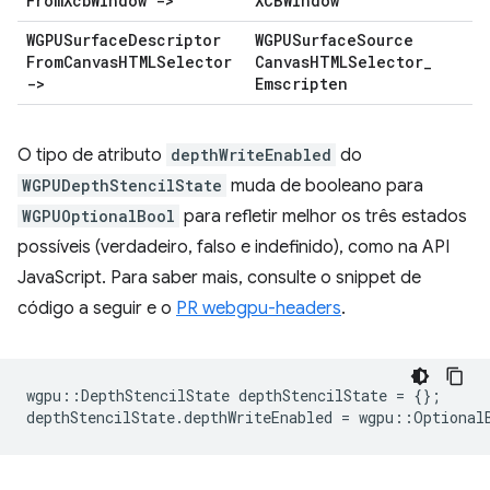
From
Xcb
Window ->
XCBWindow
WGPUSurface
Descriptor
WGPUSurface
Source
From
Canvas
HTMLSelector
Canvas
HTMLSelector
_
->
Emscripten
O tipo de atributo
depthWriteEnabled
do
WGPUDepthStencilState
muda de booleano para
WGPUOptionalBool
para refletir melhor os três estados
possíveis (verdadeiro, falso e indefinido), como na API
JavaScript. Para saber mais, consulte o snippet de
código a seguir e o
PR webgpu-headers
.
wgpu
::
DepthStencilState
depthStencilState
=
{};
depthStencilState
.
depthWriteEnabled
=
wgpu
::
Optional