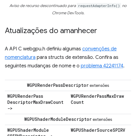
Aviso de recurso descontinuado para
requestAdapterInfo()
no
Chrome DevTools.
Atualizações do amanhecer
A API C webgpu.h definiu algumas
convenções de
nomenclatura
para structs de extensão. Confira as
seguintes mudanças de nome e o
problema 42241174
.
WGPURender
Pass
Descriptor
extensões
WGPURender
Pass
WGPURender
Pass
Max
Draw
Descriptor
Max
Draw
Count
Count
->
WGPUShader
Module
Descriptor
extensões
WGPUShader
Module
WGPUShader
Source
SPIRV