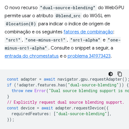
O novo recurso
"dual-source-blending"
do WebGPU
permite usar o atributo
@blend_src
do WGSL em
@location(0)
para indicar o índice de origem de
combinação e os seguintes
fatores de combinação
:
"src1"
,
"one-minus-src1"
,
"src1-alpha"
e
"one-
minus-src1-alpha"
. Consulte o snippet a seguir, a
entrada do chromestatus
e o
problema 341973423
.
const
adapter
=
await
navigator
.
gpu
.
requestAdapter
()
if
(
!
adapter
.
features
.
has
(
"dual-source-blending"
))
{
throw
new
Error
(
"Dual source blending support is n
}
// Explicitly request dual source blending support.
const
device
=
await
adapter
.
requestDevice
({
requiredFeatures
:
[
"dual-source-blending"
],
});