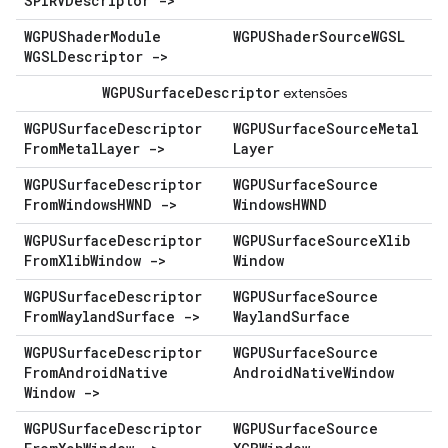
SPIRVDescriptor ->
WGPUShader
Module
WGPUShader
Source
WGSL
WGSLDescriptor ->
WGPUSurface
Descriptor
extensões
WGPUSurface
Descriptor
WGPUSurface
Source
Metal
From
Metal
Layer ->
Layer
WGPUSurface
Descriptor
WGPUSurface
Source
From
Windows
HWND ->
Windows
HWND
WGPUSurface
Descriptor
WGPUSurface
Source
Xlib
From
Xlib
Window ->
Window
WGPUSurface
Descriptor
WGPUSurface
Source
From
Wayland
Surface ->
Wayland
Surface
WGPUSurface
Descriptor
WGPUSurface
Source
From
Android
Native
Android
Native
Window
Window ->
WGPUSurface
Descriptor
WGPUSurface
Source