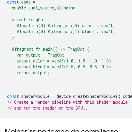
const
code
=
`
  enable dual_source_blending;
  struct FragOut {
    @location(0) @blend_src(0) color : vec4f,
    @location(0) @blend_src(1) blend : vec4f,
  }
  @fragment fn main() -> FragOut {
    var output : FragOut;
    output.color = vec4f(1.0, 1.0, 1.0, 1.0);
    output.blend = vec4f(0.5, 0.5, 0.5, 0.5);
    return output;
  }
`
;
const
shaderModule
=
device
.
createShaderModule
({
cod
// Create a render pipeline with this shader module
// and run the shader on the GPU...
Melhorias no tempo de compilação