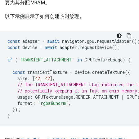
要为其分配 VRAM。
以下示例展示了如何创建临时纹理。
const
adapter
=
await
navigator
.
gpu
.
requestAdapter
()
const
device
=
await
adapter
.
requestDevice
();
if
(
'TRANSIENT_ATTACHMENT'
in
GPUTextureUsage
)
{
const
transientTexture
=
device
.
createTexture
({
size
:
[
42
,
42
],
// The TRANSIENT_ATTACHMENT flag indicates the t
// potentially keeping it in fast on-chip memory
usage
:
GPUTextureUsage
.
RENDER_ATTACHMENT
|
GPUT
format
:
'rgba8unorm'
,
});
}