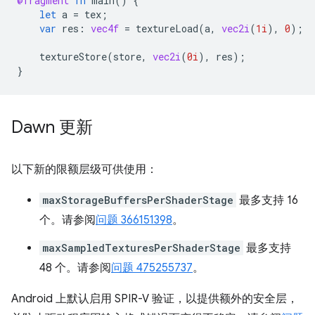
@fragment
fn
main
()
{
let
a
=
tex
;
var
res
:
vec4f
=
textureLoad
(
a
,
vec2i
(
1i
),
0
);
textureStore
(
store
,
vec2i
(
0i
),
res
);
}
Dawn 更新
以下新的限额层级可供使用：
maxStorageBuffersPerShaderStage
最多支持 16
个。请参阅
问题 366151398
。
maxSampledTexturesPerShaderStage
最多支持
48 个。请参阅
问题 475255737
。
Android 上默认启用 SPIR-V 验证，以提供额外的安全层，