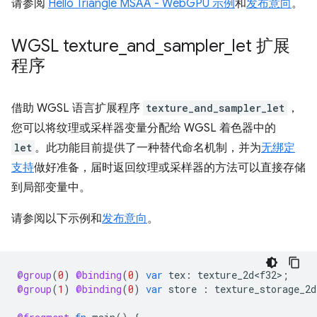
请参阅
Hello Triangle MSAA - WebGPU 示例
和
发布意向
。
WGSL texture
_
and
_
sampler
_
let 扩展
程序
借助 WGSL 语言扩展程序
texture_and_sampler_let
，
您可以将纹理或采样器变量分配给 WGSL 着色器中的
let
。此功能目前提供了一种替代命名机制，并为
无绑定
支持
做好准备，届时返回纹理或采样器的方法可以直接存储
到局部变量中。
请参阅以下示例和
发布意向
。
@group
(
0
)
@binding
(
0
)
var
tex
:
texture_2d<f32>
;
@group
(
1
)
@binding
(
0
)
var
store
:
texture_storage_2d