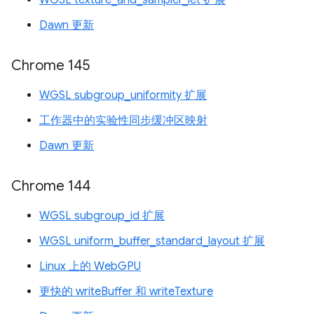
WGSL texture_and_sampler_let 扩展
Dawn 更新
Chrome 145
WGSL subgroup_uniformity 扩展
工作器中的实验性同步缓冲区映射
Dawn 更新
Chrome 144
WGSL subgroup_id 扩展
WGSL uniform_buffer_standard_layout 扩展
Linux 上的 WebGPU
更快的 writeBuffer 和 writeTexture