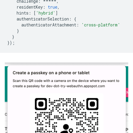
challenge
:
*****
,
residentKey
:
true
,
hints
:
[
'hybrid'
]
authenticatorSelection
:
{
authenticatorAttachment
:
'cross-platform'
}
}
});