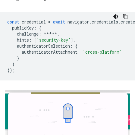
const
credential
=
await
navigator
.
credentials
.
create
publicKey
:
{
challenge
:
*****
,
hints
:
[
'security-key'
],
authenticatorSelection
:
{
authenticatorAttachment
:
'cross-platform'
}
}
});