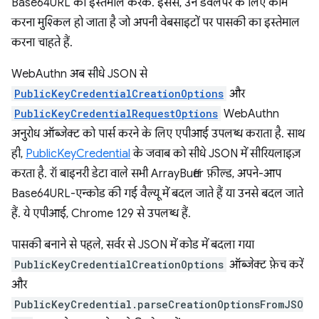
Base64URL का इस्तेमाल करके. इससे, उन डेवलपर के लिए काम
करना मुश्किल हो जाता है जो अपनी वेबसाइटों पर पासकी का इस्तेमाल
करना चाहते हैं.
WebAuthn अब सीधे JSON से
PublicKeyCredentialCreationOptions
और
PublicKeyCredentialRequestOptions
WebAuthn
अनुरोध ऑब्जेक्ट को पार्स करने के लिए एपीआई उपलब्ध कराता है. साथ
ही,
PublicKeyCredential
के जवाब को सीधे JSON में सीरियलाइज़
करता है. रॉ बाइनरी डेटा वाले सभी ArrayBuffer फ़ील्ड, अपने-आप
Base64URL-एन्कोड की गई वैल्यू में बदल जाते हैं या उनसे बदल जाते
हैं. ये एपीआई, Chrome 129 से उपलब्ध हैं.
पासकी बनाने से पहले, सर्वर से JSON में कोड में बदला गया
PublicKeyCredentialCreationOptions
ऑब्जेक्ट फ़ेच करें
और
PublicKeyCredential.parseCreationOptionsFromJSO