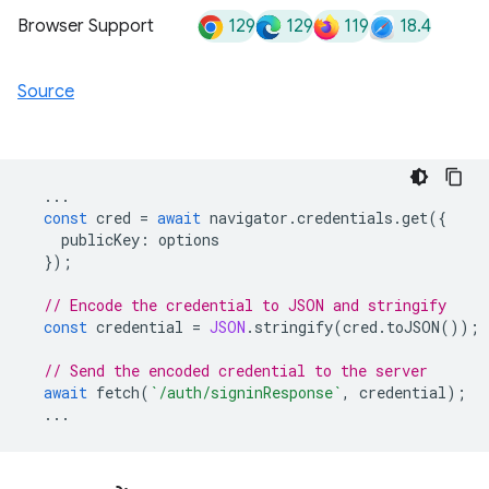
129
129
119
18.4
Browser Support
Source
...
const
cred
=
await
navigator
.
credentials
.
get
({
publicKey
:
options
});
// Encode the credential to JSON and stringify
const
credential
=
JSON
.
stringify
(
cred
.
toJSON
());
// Send the encoded credential to the server
await
fetch
(
`/auth/signinResponse`
,
credential
);
...