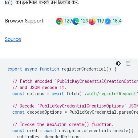
N()
का इस्तेमाल करके उसे डिकोड करें.
129
129
119
18.4
Browser Support
Source
export
async
function
registerCredential
()
{
// Fetch encoded `PublicKeyCredentialCreationOptio
// and JSON decode it.
const
options
=
await
fetch
(
'/auth/registerRequest
// Decode `PublicKeyCredentialCreationOptions` JSO
const
decodedOptions
=
PublicKeyCredential
.
parseCr
// Invoke the WebAuthn create() function.
const
cred
=
await
navigator
.
credentials
.
create
({
publicKey
:
decodedOptions
,