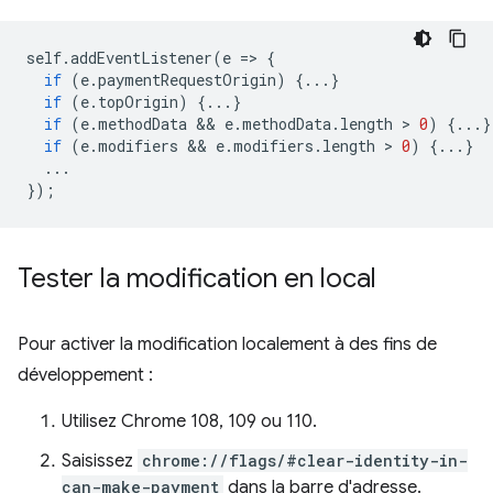
self
.
addEventListener
(
e
=
>
{
if
(
e
.
paymentRequestOrigin
)
{...}
if
(
e
.
topOrigin
)
{...}
if
(
e
.
methodData
 && 
e
.
methodData
.
length
 > 
0
)
{...}
if
(
e
.
modifiers
 && 
e
.
modifiers
.
length
 > 
0
)
{...}
...
});
Tester la modification en local
Pour activer la modification localement à des fins de
développement :
Utilisez Chrome 108, 109 ou 110.
Saisissez
chrome://flags/#clear-identity-in-
can-make-payment
dans la barre d'adresse.