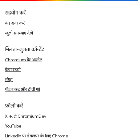
सहयोग करें
बग दायर करें
खुली समस्याएं देखें
मिलता-जुलता कॉन्टेंट
Chromium के अपडेट
केस स्टडी
संग्रह
पॉडकास्ट और टीवी शो
फ़ॉलो करें
X पर @ChromiumDev
YouTube
LinkedIn पर डेवलपर के लिए Chrome