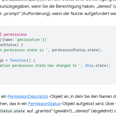
zurückgegeben, wenn Sie die Berechtigung haben, „denied“ (a
oder „prompt“ (Aufforderung), wenn der Nutzer aufgefordert we
I permissions
({
name
:
'geolocation'
})
onStatus
)
{
n permission state is '
,
permissionStatus
.
state
);
ge
=
function
()
{
ation permission state has changed to '
,
this
.
state
);
 ein
PermissionDescriptor
-Objekt an, in dem Sie den Namen d
hen, das in ein
PermissionStatus
-Objekt aufgelöst wird. Über
Status.state
auf „granted“ (gewährt), „denied“ (abgelehnt) 