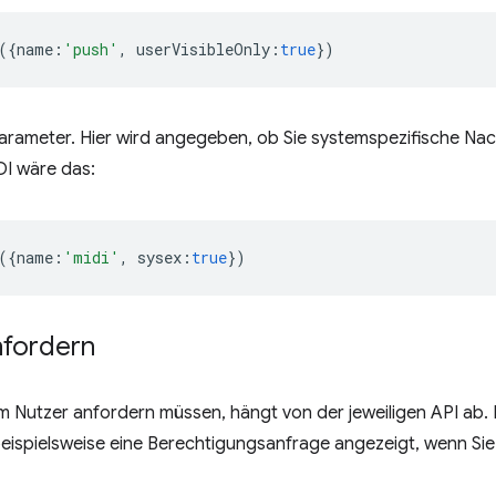
({
name
:
'push'
,
userVisibleOnly
:
true
})
arameter. Hier wird angegeben, ob Sie systemspezifische Na
I wäre das:
({
name
:
'midi'
,
sysex
:
true
})
nfordern
 Nutzer anfordern müssen, hängt von der jeweiligen API ab. 
ispielsweise eine Berechtigungsanfrage angezeigt, wenn Si