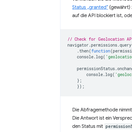
Status „granted“
(gewährt) 
auf die API blockiert ist, 
// Check for Geolocation AP
navigator
.
permissions
.
query
.
then
(
function
(
permissi
console
.
log
(
'geolocatio
permissionStatus
.
onchan
console
.
log
(
'geoloc
};
});
Die Abfragemethode nimmt
Die Antwort ist ein Versprec
den Status mit
permission