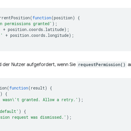
rrentPosition
(
function
(
position
)
{
n permissions granted'
);
'
+
position
.
coords
.
latitude
);
:'
+
position
.
coords
.
longitude
);
d der Nutzer aufgefordert, wenn Sie
requestPermission()
a
ion
(
function
(
result
)
{
)
{
 wasn\'t granted. Allow a retry.'
);
default'
)
{
sion request was dismissed.'
);