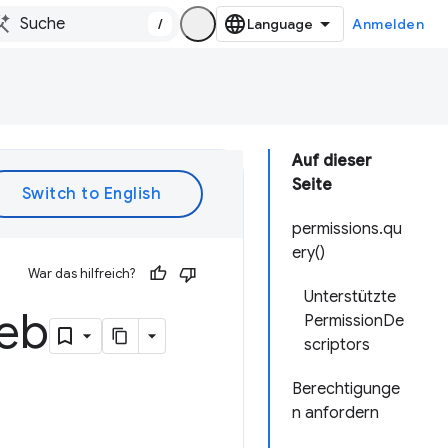
/
Anmelden
Auf dieser
Seite
permissions.qu
ery()
War das hilfreich?
Unterstützte
eb
PermissionDe
scriptors
Berechtigunge
n anfordern