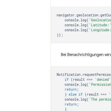
navigator
.
geolocation
.
getCu
console
.
log
(
'Geolocatio
console
.
log
(
'Latitude:
console
.
log
(
'Longitude
});
Bei Benachrichtigungen wir
Notification
.
requestPermiss
if
(
result
===
'denied'
console
.
log
(
'Permission
return
;
}
else
if
(
result
===
'
console
.
log
(
'The permis
return
;
}