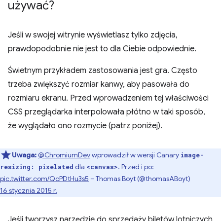
używać?
Jeśli w swojej witrynie wyświetlasz tylko zdjęcia,
prawdopodobnie nie jest to dla Ciebie odpowiednie.
Świetnym przykładem zastosowania jest gra. Często
trzeba zwiększyć rozmiar kanwy, aby pasowała do
rozmiaru ekranu. Przed wprowadzeniem tej właściwości
CSS przeglądarka interpolowała płótno w taki sposób,
że wyglądało ono rozmycie (patrz poniżej).
Uwaga:
@ChromiumDev
wprowadził w wersji Canary
image-
dla
. Przed i po:
resizing: pixelated
<canvas>
pic.twitter.com/QcPDtHu3s5
– Thomas Boyt (@thomasABoyt)
16 stycznia 2015 r.
Jeśli tworzysz narzędzie do sprzedaży biletów lotniczych