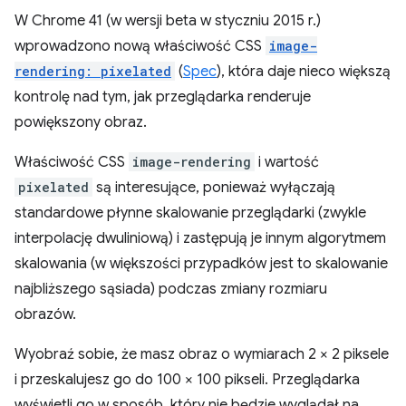
W Chrome 41 (w wersji beta w styczniu 2015 r.)
wprowadzono nową właściwość CSS
image-
rendering: pixelated
(
Spec
), która daje nieco większą
kontrolę nad tym, jak przeglądarka renderuje
powiększony obraz.
Właściwość CSS
image-rendering
i wartość
pixelated
są interesujące, ponieważ wyłączają
standardowe płynne skalowanie przeglądarki (zwykle
interpolację dwuliniową) i zastępują je innym algorytmem
skalowania (w większości przypadków jest to skalowanie
najbliższego sąsiada) podczas zmiany rozmiaru
obrazów.
Wyobraź sobie, że masz obraz o wymiarach 2 × 2 piksele
i przeskalujesz go do 100 × 100 pikseli. Przeglądarka
wyświetli go w sposób, który nie będzie wyglądał na