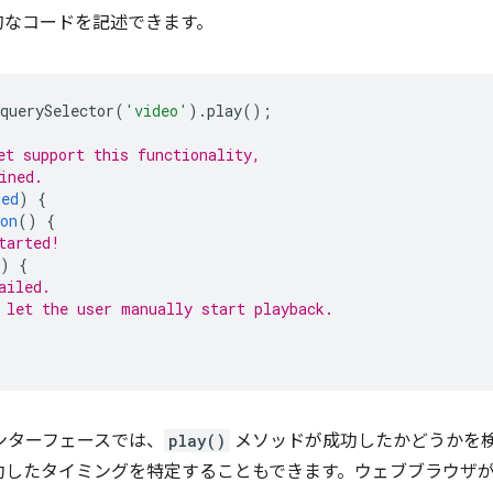
的なコードを記述できます。
querySelector
(
'video'
).
play
();
et support this functionality,
ined.
ned
)
{
on
()
{
tarted!
)
{
ailed.
 let the user manually start playback.
のインターフェースでは、
play()
メソッドが成功したかどうかを
功したタイミングを特定することもできます。ウェブブラウザ