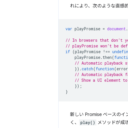
れにより、次のような直感
var
playPromise
=
document
.
// In browsers that don’t y
// playPromise won’t be def
if
(
playPromise
!==
undefi
playPromise
.
then
(
functi
// Automatic playback s
}).
catch
(
function
(
error
// Automatic playback f
// Show a UI element to
});
}
新しい Promise ベース
く、
play()
メソッドが成