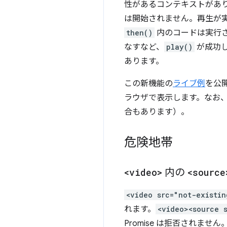
性があるコンテキストがあり
は開始されません。再生が実
then()
内のコードは実行
なすなど、
play()
が成功
あります。
この新機能の
ライブ例
を公開
ラウザで表示します。なお
合もあります）。
危険地帯
<video>
内の
<source
<video src="not-existi
れます。
<video><source 
Promise は拒否されま