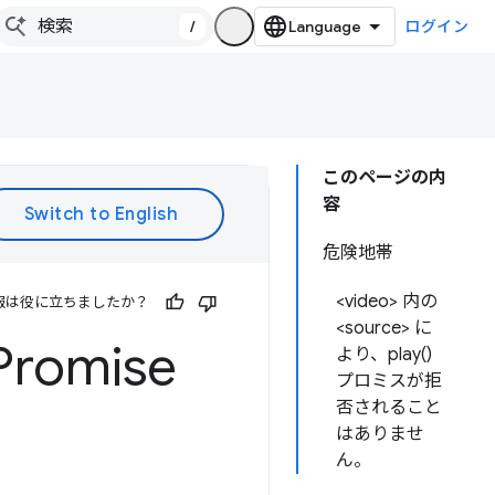
/
ログイン
このページの内
容
危険地帯
<video> 内の
報は役に立ちましたか？
<source> に
Promise
より、play()
プロミスが拒
否されること
はありませ
ん。