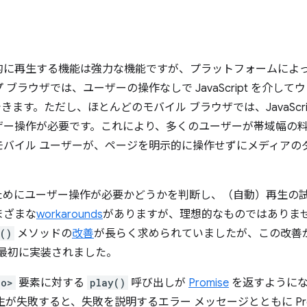
的に再生する機能は強力な機能ですが、プラットフォームによ
ブラウザでは、ユーザーの操作なしで JavaScript を介し
ます。ただし、ほとんどのモバイル ブラウザでは、JavaScri
ザー操作が必要です。これにより、多くのユーザーが帯域幅の
モバイル ユーザーが、ページを明示的に操作せずにメディアの
。
ためにユーザー操作が必要かどうかを判断し、（自動）再生の
まざまな
workarounds
がありますが、理想的なものではありま
()
メソッドの
改善
が長らく求められていましたが、この改善
最初に実装されました。
io>
要素に対する
play()
呼び出しが
Promise
を返すようにな
、再生が失敗すると、失敗を説明するエラー メッセージとともに Pr