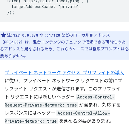
fetch("http://router.local/ping", {

  targetAddressSpace: "private",

注:
や
などのローカル IP アドレス
127.0.0.0/8
::1/128
（
RFC4632
）は、混合コンテンツのチェックで
信頼できる可能性のあ
る
アドレスと見なされるため、これらのケースでは権限プロンプトは必
要ありません。
プライベート ネットワーク アクセス: プリフライトの導入
に従い、プライベート ネットワーク リクエストの前にプ
リフライト リクエストが送信されます。このプリフライ
ト リクエストには新しいヘッダー
Access-Control-
Request-Private-Network: true
が含まれ、対応する
レスポンスにはヘッダー
Access-Control-Allow-
Private-Network: true
を含める必要があります。